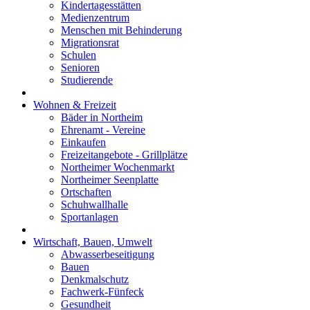
Kindertagesstätten
Medienzentrum
Menschen mit Behinderung
Migrationsrat
Schulen
Senioren
Studierende
Wohnen & Freizeit
Bäder in Northeim
Ehrenamt - Vereine
Einkaufen
Freizeitangebote - Grillplätze
Northeimer Wochenmarkt
Northeimer Seenplatte
Ortschaften
Schuhwallhalle
Sportanlagen
Wirtschaft, Bauen, Umwelt
Abwasserbeseitigung
Bauen
Denkmalschutz
Fachwerk-Fünfeck
Gesundheit