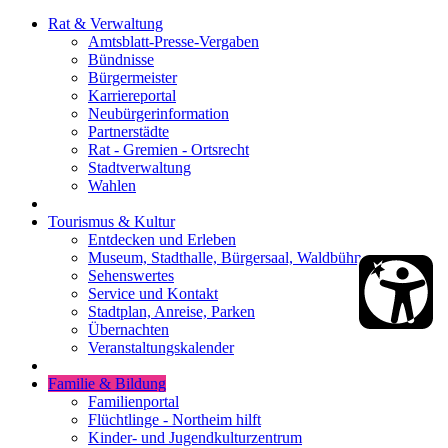
Rat & Verwaltung
Amtsblatt-Presse-Vergaben
Bündnisse
Bürgermeister
Karriereportal
Neubürgerinformation
Partnerstädte
Rat - Gremien - Ortsrecht
Stadtverwaltung
Wahlen
Tourismus & Kultur
Entdecken und Erleben
Museum, Stadthalle, Bürgersaal, Waldbühne
Sehenswertes
Service und Kontakt
Stadtplan, Anreise, Parken
Übernachten
Veranstaltungskalender
Familie & Bildung
Familienportal
Flüchtlinge - Northeim hilft
Kinder- und Jugendkulturzentrum