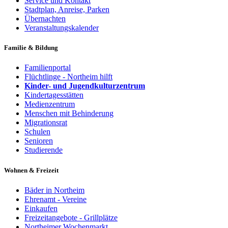
Service und Kontakt
Stadtplan, Anreise, Parken
Übernachten
Veranstaltungskalender
Familie & Bildung
Familienportal
Flüchtlinge - Northeim hilft
Kinder- und Jugendkulturzentrum
Kindertagesstätten
Medienzentrum
Menschen mit Behinderung
Migrationsrat
Schulen
Senioren
Studierende
Wohnen & Freizeit
Bäder in Northeim
Ehrenamt - Vereine
Einkaufen
Freizeitangebote - Grillplätze
Northeimer Wochenmarkt