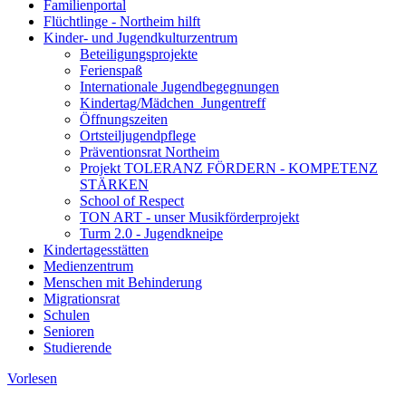
Familienportal
Flüchtlinge - Northeim hilft
Kinder- und Jugendkulturzentrum
Beteiligungsprojekte
Ferienspaß
Internationale Jugendbegegnungen
Kindertag/Mädchen_Jungentreff
Öffnungszeiten
Ortsteiljugendpflege
Präventionsrat Northeim
Projekt TOLERANZ FÖRDERN - KOMPETENZ
STÄRKEN
School of Respect
TON ART - unser Musikförderprojekt
Turm 2.0 - Jugendkneipe
Kindertagesstätten
Medienzentrum
Menschen mit Behinderung
Migrationsrat
Schulen
Senioren
Studierende
Vorlesen