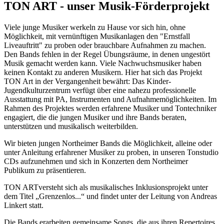
TON ART - unser Musik-Förderprojekt
Viele junge Musiker werkeln zu Hause vor sich hin, ohne
Möglichkeit, mit vernünftigen Musikanlagen den "Ernstfall
Liveauftritt" zu proben oder brauchbare Aufnahmen zu machen.
Den Bands fehlen in der Regel Übungsräume, in denen ungestört
Musik gemacht werden kann. Viele Nachwuchsmusiker haben
keinen Kontakt zu anderen Musikern. Hier hat sich das Projekt
TON Art in der Vergangenheit bewährt: Das Kinder-
Jugendkulturzentrum verfügt über eine nahezu professionelle
Ausstattung mit PA, Instrumenten und Aufnahmemöglichkeiten. Im
Rahmen des Projektes werden erfahrene Musiker und Tontechniker
engagiert, die die jungen Musiker und ihre Bands beraten,
unterstützen und musikalisch weiterbilden.
Wir bieten jungen Northeimer Bands die Möglichkeit, alleine oder
unter Anleitung erfahrener Musiker zu proben, in unseren Tonstudio
CDs aufzunehmen und sich in Konzerten dem Northeimer
Publikum zu präsentieren.
TON ARTversteht sich als musikalisches Inklusionsprojekt unter
dem Titel „Grenzenlos...“ und findet unter der Leitung von Andreas
Linkert statt.
Die Bands erarbeiten gemeinsame Songs, die aus ihren Repertoires