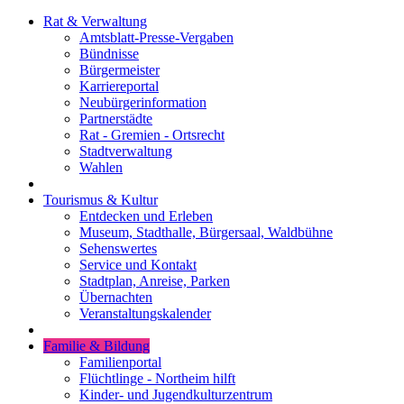
Rat & Verwaltung
Amtsblatt-Presse-Vergaben
Bündnisse
Bürgermeister
Karriereportal
Neubürgerinformation
Partnerstädte
Rat - Gremien - Ortsrecht
Stadtverwaltung
Wahlen
Tourismus & Kultur
Entdecken und Erleben
Museum, Stadthalle, Bürgersaal, Waldbühne
Sehenswertes
Service und Kontakt
Stadtplan, Anreise, Parken
Übernachten
Veranstaltungskalender
Familie & Bildung
Familienportal
Flüchtlinge - Northeim hilft
Kinder- und Jugendkulturzentrum