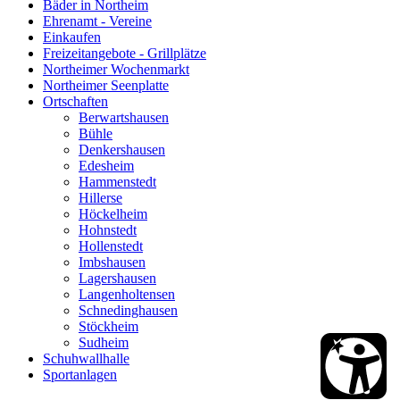
Bäder in Northeim
Ehrenamt - Vereine
Einkaufen
Freizeitangebote - Grillplätze
Northeimer Wochenmarkt
Northeimer Seenplatte
Ortschaften
Berwartshausen
Bühle
Denkershausen
Edesheim
Hammenstedt
Hillerse
Höckelheim
Hohnstedt
Hollenstedt
Imbshausen
Lagershausen
Langenholtensen
Schnedinghausen
Stöckheim
Sudheim
Schuhwallhalle
Sportanlagen