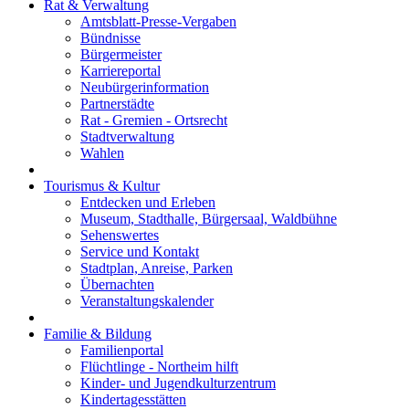
Rat & Verwaltung
Amtsblatt-Presse-Vergaben
Bündnisse
Bürgermeister
Karriereportal
Neubürgerinformation
Partnerstädte
Rat - Gremien - Ortsrecht
Stadtverwaltung
Wahlen
Tourismus & Kultur
Entdecken und Erleben
Museum, Stadthalle, Bürgersaal, Waldbühne
Sehenswertes
Service und Kontakt
Stadtplan, Anreise, Parken
Übernachten
Veranstaltungskalender
Familie & Bildung
Familienportal
Flüchtlinge - Northeim hilft
Kinder- und Jugendkulturzentrum
Kindertagesstätten