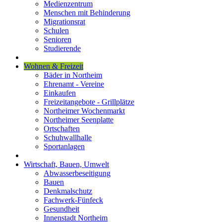
Medienzentrum
Menschen mit Behinderung
Migrationsrat
Schulen
Senioren
Studierende
Wohnen & Freizeit
Bäder in Northeim
Ehrenamt - Vereine
Einkaufen
Freizeitangebote - Grillplätze
Northeimer Wochenmarkt
Northeimer Seenplatte
Ortschaften
Schuhwallhalle
Sportanlagen
Wirtschaft, Bauen, Umwelt
Abwasserbeseitigung
Bauen
Denkmalschutz
Fachwerk-Fünfeck
Gesundheit
Innenstadt Northeim