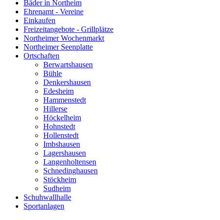
Bäder in Northeim
Ehrenamt - Vereine
Einkaufen
Freizeitangebote - Grillplätze
Northeimer Wochenmarkt
Northeimer Seenplatte
Ortschaften
Berwartshausen
Bühle
Denkershausen
Edesheim
Hammenstedt
Hillerse
Höckelheim
Hohnstedt
Hollenstedt
Imbshausen
Lagershausen
Langenholtensen
Schnedinghausen
Stöckheim
Sudheim
Schuhwallhalle
Sportanlagen