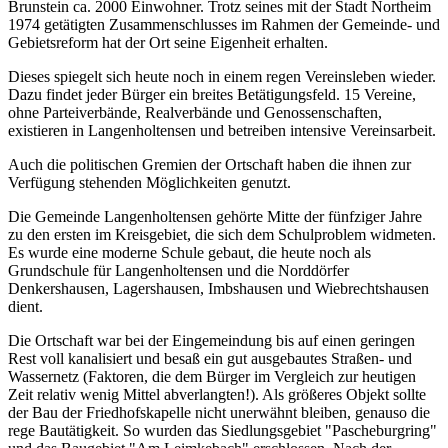
Brunstein ca. 2000 Einwohner. Trotz seines mit der Stadt Northeim
1974 getätigten Zusammenschlusses im Rahmen der Gemeinde- und
Gebietsreform hat der Ort seine Eigenheit erhalten.
Dieses spiegelt sich heute noch in einem regen Vereinsleben wieder.
Dazu findet jeder Bürger ein breites Betätigungsfeld. 15 Vereine,
ohne Parteiverbände, Realverbände und Genossenschaften,
existieren in Langenholtensen und betreiben intensive Vereinsarbeit.
Auch die politischen Gremien der Ortschaft haben die ihnen zur
Verfügung stehenden Möglichkeiten genutzt.
Die Gemeinde Langenholtensen gehörte Mitte der fünfziger Jahre
zu den ersten im Kreisgebiet, die sich dem Schulproblem widmeten.
Es wurde eine moderne Schule gebaut, die heute noch als
Grundschule für Langenholtensen und die Norddörfer
Denkershausen, Lagershausen, Imbshausen und Wiebrechtshausen
dient.
Die Ortschaft war bei der Eingemeindung bis auf einen geringen
Rest voll kanalisiert und besaß ein gut ausgebautes Straßen- und
Wassernetz (Faktoren, die dem Bürger im Vergleich zur heutigen
Zeit relativ wenig Mittel abverlangten!). Als größeres Objekt sollte
der Bau der Friedhofskapelle nicht unerwähnt bleiben, genauso die
rege Bautätigkeit. So wurden das Siedlungsgebiet "Pascheburgring"