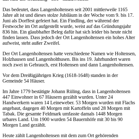
Das bedeutet, dass Langenholtensen seit 2001 mittlerweile 1165
Jahre alt ist und dieses stolze Jubiläum in der Woche vom 9. bis 17.
Juni als Dorffest gefeiert hat. Ein Findling, der während der
Festwoche im Ort aufgestellt wurde, weist auf das Gründungsjahr
836 hin. Ein glaubhafter Beleg dafür hat sich leider bis heute nicht
finden lassen. Dass jedoch der Ort Langenholtensen ein hohes Alter
aufweist, steht außer Zweifel.
Der Ort Langenholtensen hatte verschiedene Namen wie Holtensen,
Holzhausen und Langenholthusen. Bis ins 19. Jahrhundert waren
noch zwei in Gebrauch, erst Holtensen und dann Langenholtensen.
Vor dem Dreißigjährigen Krieg (1618-1648) standen in der
Gemeinde 54 Häuser.
Im Jahre 1779 bestätigte Johann Rüling, dass in Langenholtensen
447 Einwohner in 67 Häusern gezählt wurden. Unter 24
Handwerkern waren 14 Leineweber. 53 Morgen wurden mit Flachs
angebaut, dagegen 40 Morgen mit Kartoffeln und 28 Morgen mit
Tabak. Die gesamte Feldmark umfasste damals 1448 Morgen
urbares Land. Um 1900 wurden 54 Bauernhöfe mit 30 bis 90
Morgen Land gezählt.
Heute zählt Langenholtensen mit dem zum Ort gehörenden