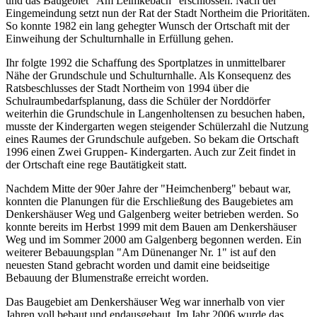
und das Baugebiet "Am Leimkebach" erschlossen. Nach der
Eingemeindung setzt nun der Rat der Stadt Northeim die Prioritäten.
So konnte 1982 ein lang gehegter Wunsch der Ortschaft mit der
Einweihung der Schulturnhalle in Erfüllung gehen.
Ihr folgte 1992 die Schaffung des Sportplatzes in unmittelbarer
Nähe der Grundschule und Schulturnhalle. Als Konsequenz des
Ratsbeschlusses der Stadt Northeim von 1994 über die
Schulraumbedarfsplanung, dass die Schüler der Norddörfer
weiterhin die Grundschule in Langenholtensen zu besuchen haben,
musste der Kindergarten wegen steigender Schülerzahl die Nutzung
eines Raumes der Grundschule aufgeben. So bekam die Ortschaft
1996 einen Zwei Gruppen- Kindergarten. Auch zur Zeit findet in
der Ortschaft eine rege Bautätigkeit statt.
Nachdem Mitte der 90er Jahre der "Heimchenberg" bebaut war,
konnten die Planungen für die Erschließung des Baugebietes am
Denkershäuser Weg und Galgenberg weiter betrieben werden. So
konnte bereits im Herbst 1999 mit dem Bauen am Denkershäuser
Weg und im Sommer 2000 am Galgenberg begonnen werden. Ein
weiterer Bebauungsplan "Am Dünenanger Nr. 1" ist auf den
neuesten Stand gebracht worden und damit eine beidseitige
Bebauung der Blumenstraße erreicht worden.
Das Baugebiet am Denkershäuser Weg war innerhalb von vier
Jahren voll bebaut und endausgebaut. Im Jahr 2006 wurde das