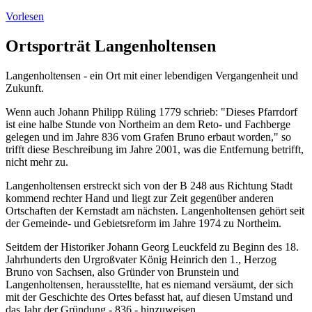
Vorlesen
Ortsporträt Langenholtensen
Langenholtensen - ein Ort mit einer lebendigen Vergangenheit und
Zukunft.
Wenn auch Johann Philipp Rüling 1779 schrieb: "Dieses Pfarrdorf
ist eine halbe Stunde von Northeim an dem Reto- und Fachberge
gelegen und im Jahre 836 vom Grafen Bruno erbaut worden," so
trifft diese Beschreibung im Jahre 2001, was die Entfernung betrifft,
nicht mehr zu.
Langenholtensen erstreckt sich von der B 248 aus Richtung Stadt
kommend rechter Hand und liegt zur Zeit gegenüber anderen
Ortschaften der Kernstadt am nächsten. Langenholtensen gehört seit
der Gemeinde- und Gebietsreform im Jahre 1974 zu Northeim.
Seitdem der Historiker Johann Georg Leuckfeld zu Beginn des 18.
Jahrhunderts den Urgroßvater König Heinrich den 1., Herzog
Bruno von Sachsen, also Gründer von Brunstein und
Langenholtensen, herausstellte, hat es niemand versäumt, der sich
mit der Geschichte des Ortes befasst hat, auf diesen Umstand und
das Jahr der Gründung - 836 - hinzuweisen.