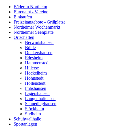
Bäder in Northeim
Ehrenamt - Vereine
Einkaufen
Freizeitangebote - Grillplätze
Northeimer Wochenmarkt
Northeimer Seenplatte
Ortschaften
Berwartshausen
Bühle
Denkershausen
Edesheim
Hammenstedt
Hillerse
Höckelheim
Hohnstedt
Hollenstedt
Imbshausen
Lagershausen
Langenholtensen
Schnedinghausen
Stöckheim
Sudheim
Schuhwallhalle
Sportanlagen