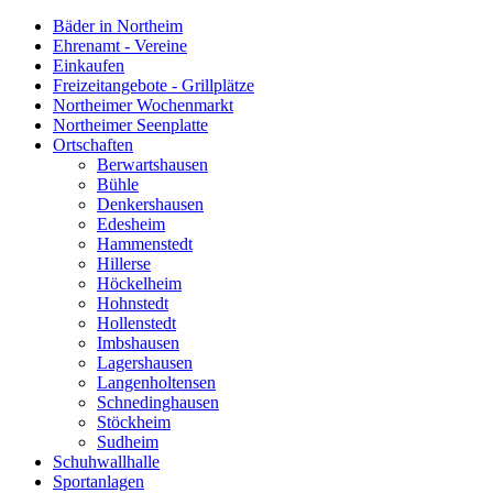
Bäder in Northeim
Ehrenamt - Vereine
Einkaufen
Freizeitangebote - Grillplätze
Northeimer Wochenmarkt
Northeimer Seenplatte
Ortschaften
Berwartshausen
Bühle
Denkershausen
Edesheim
Hammenstedt
Hillerse
Höckelheim
Hohnstedt
Hollenstedt
Imbshausen
Lagershausen
Langenholtensen
Schnedinghausen
Stöckheim
Sudheim
Schuhwallhalle
Sportanlagen