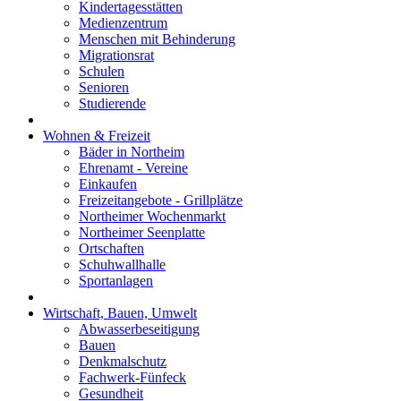
Kindertagesstätten
Medienzentrum
Menschen mit Behinderung
Migrationsrat
Schulen
Senioren
Studierende
Wohnen & Freizeit
Bäder in Northeim
Ehrenamt - Vereine
Einkaufen
Freizeitangebote - Grillplätze
Northeimer Wochenmarkt
Northeimer Seenplatte
Ortschaften
Schuhwallhalle
Sportanlagen
Wirtschaft, Bauen, Umwelt
Abwasserbeseitigung
Bauen
Denkmalschutz
Fachwerk-Fünfeck
Gesundheit