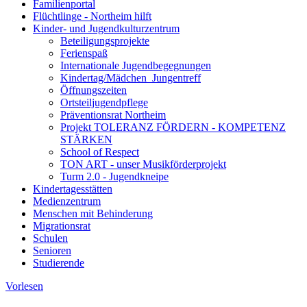
Familienportal
Flüchtlinge - Northeim hilft
Kinder- und Jugendkulturzentrum
Beteiligungsprojekte
Ferienspaß
Internationale Jugendbegegnungen
Kindertag/Mädchen_Jungentreff
Öffnungszeiten
Ortsteiljugendpflege
Präventionsrat Northeim
Projekt TOLERANZ FÖRDERN - KOMPETENZ
STÄRKEN
School of Respect
TON ART - unser Musikförderprojekt
Turm 2.0 - Jugendkneipe
Kindertagesstätten
Medienzentrum
Menschen mit Behinderung
Migrationsrat
Schulen
Senioren
Studierende
Vorlesen