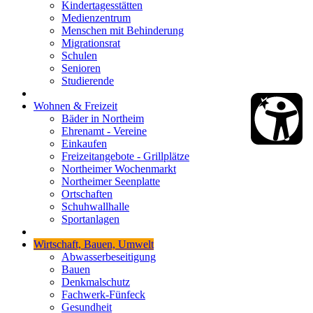
Kindertagesstätten
Medienzentrum
Menschen mit Behinderung
Migrationsrat
Schulen
Senioren
Studierende
Wohnen & Freizeit
Bäder in Northeim
Ehrenamt - Vereine
Einkaufen
Freizeitangebote - Grillplätze
Northeimer Wochenmarkt
Northeimer Seenplatte
Ortschaften
Schuhwallhalle
Sportanlagen
Wirtschaft, Bauen, Umwelt
Abwasserbeseitigung
Bauen
Denkmalschutz
Fachwerk-Fünfeck
Gesundheit