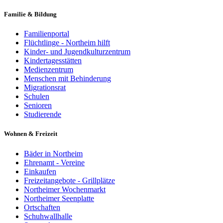
Familie & Bildung
Familienportal
Flüchtlinge - Northeim hilft
Kinder- und Jugendkulturzentrum
Kindertagesstätten
Medienzentrum
Menschen mit Behinderung
Migrationsrat
Schulen
Senioren
Studierende
Wohnen & Freizeit
Bäder in Northeim
Ehrenamt - Vereine
Einkaufen
Freizeitangebote - Grillplätze
Northeimer Wochenmarkt
Northeimer Seenplatte
Ortschaften
Schuhwallhalle