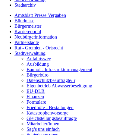
Stadtarchiv
Amtsblatt-Presse-Vergaben
Bündnisse
Bürgermeister
Karriereportal
Neubürgerinformation
Partnerstädte
Rat - Gremien - Ortsrecht
Stadtverwaltung
Anfahrtsweg
Ausbildung
Bauhof - Infrastrukturmanagement
Bürgerbüro
Datenschutzbeauftragte/-r
Eigenbetrieb Abwasserbeseitigung
EU-DLR
Finanzen
Formulare
Friedhöfe - Bestattungen
Katastrophenvorsorge
Gleichstellungsbeauftragte
Mitarbeiter/Innen
Sag’s uns einfach
Schiedspersonen