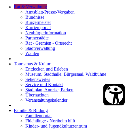
Rat & Verwaltung
Amtsblatt-Presse-Vergaben
Bündnisse
Bürgermeister
Karriereportal
Neubürgerinformation
Partnerstädte
Rat - Gremien - Ortsrecht
Stadtverwaltung
Wahlen
Tourismus & Kultur
Entdecken und Erleben
Museum, Stadthalle, Bürgersaal, Waldbühne
Sehenswertes
Service und Kontakt
Stadtplan, Anreise, Parken
Übernachten
Veranstaltungskalender
Familie & Bildung
Familienportal
Flüchtlinge - Northeim hilft
Kinder- und Jugendkulturzentrum