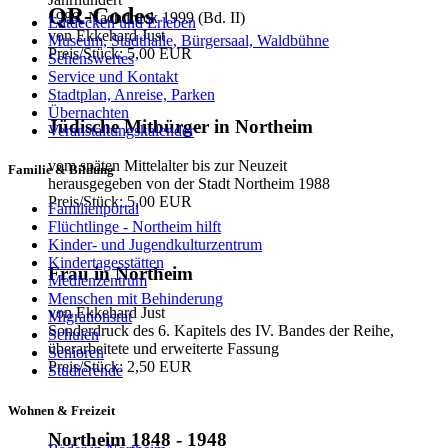
QR-Codes
1989, Nachdruck 1999 (Bd. II)
Entdecken und Erleben
von Ekkehard Just
Museum, Stadthalle, Bürgersaal, Waldbühne
Preis/Stück: 5,00 EUR
Sehenswertes
Service und Kontakt
Stadtplan, Anreise, Parken
Übernachten
Jüdische Mitbürger in Northeim
Veranstaltungskalender
vom späten Mittelalter bis zur Neuzeit
Familie & Bildung
herausgegeben von der Stadt Northeim 1988
Preis/Stück: 5,00 EUR
Familienportal
Flüchtlinge - Northeim hilft
Kinder- und Jugendkulturzentrum
Kindertagesstätten
Frau in Northeim
Medienzentrum
Menschen mit Behinderung
von Ekkehard Just
Migrationsrat
Sonderdruck des 6. Kapitels des IV. Bandes der Reihe,
Schulen
überarbeitete und erweiterte Fassung
Senioren
Preis/Stück: 2,50 EUR
Studierende
Wohnen & Freizeit
Northeim 1848 - 1948