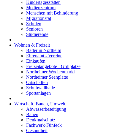
Kindertagesstätten
Medienzentrum
Menschen mit Behinderung
Migrationsrat
Schulen
Senioren
Studierende
Wohnen & Freizeit
Bäder in Northeim
Ehrenamt - Vereine
Einkaufen
Freizeitangebote - Grillplätze
Northeimer Wochenmarkt
Northeimer Seenplatte
Ortschaften
Schuhwallhalle
Sportanlagen
Wirtschaft, Bauen, Umwelt
Abwasserbeseitigung
Bauen
Denkmalschutz
Fachwerk-Fünfeck
Gesundheit