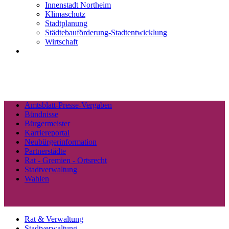
Innenstadt Northeim
Klimaschutz
Stadtplanung
Städtebauförderung-Stadtentwicklung
Wirtschaft
Amtsblatt-Presse-Vergaben
Bündnisse
Bürgermeister
Karriereportal
Neubürgerinformation
Partnerstädte
Rat - Gremien - Ortsrecht
Stadtverwaltung
Wahlen
Rat & Verwaltung
Stadtverwaltung