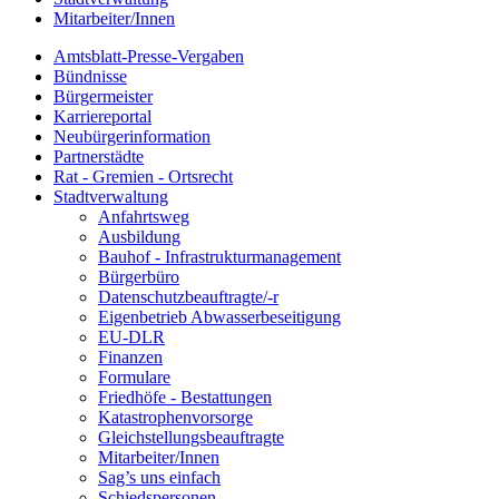
Mitarbeiter/Innen
Amtsblatt-Presse-Vergaben
Bündnisse
Bürgermeister
Karriereportal
Neubürgerinformation
Partnerstädte
Rat - Gremien - Ortsrecht
Stadtverwaltung
Anfahrtsweg
Ausbildung
Bauhof - Infrastrukturmanagement
Bürgerbüro
Datenschutzbeauftragte/-r
Eigenbetrieb Abwasserbeseitigung
EU-DLR
Finanzen
Formulare
Friedhöfe - Bestattungen
Katastrophenvorsorge
Gleichstellungsbeauftragte
Mitarbeiter/Innen
Sag’s uns einfach
Schiedspersonen