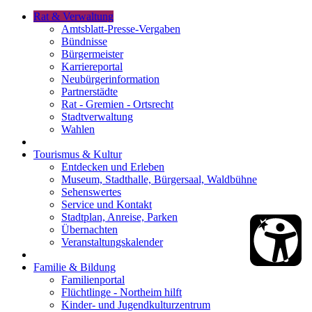
Rat & Verwaltung
Amtsblatt-Presse-Vergaben
Bündnisse
Bürgermeister
Karriereportal
Neubürgerinformation
Partnerstädte
Rat - Gremien - Ortsrecht
Stadtverwaltung
Wahlen
Tourismus & Kultur
Entdecken und Erleben
Museum, Stadthalle, Bürgersaal, Waldbühne
Sehenswertes
Service und Kontakt
Stadtplan, Anreise, Parken
Übernachten
Veranstaltungskalender
Familie & Bildung
Familienportal
Flüchtlinge - Northeim hilft
Kinder- und Jugendkulturzentrum