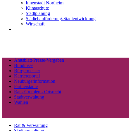
Innenstadt Northeim
Klimaschutz
Stadtplanung
Städtebauförderung-Stadtentwicklung
Wirtschaft
Amtsblatt-Presse-Vergaben
Bündnisse
Bürgermeister
Karriereportal
Neubürgerinformation
Partnerstädte
Rat - Gremien - Ortsrecht
Stadtverwaltung
Wahlen
Rat & Verwaltung
Stadtverwaltung