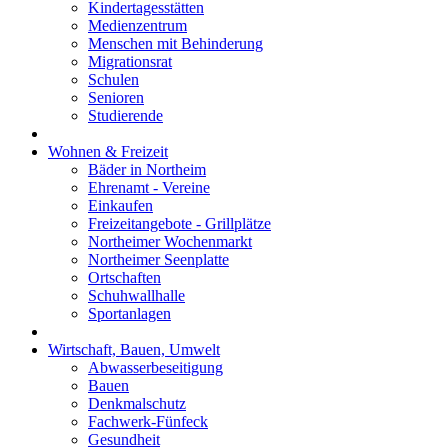
Kindertagesstätten
Medienzentrum
Menschen mit Behinderung
Migrationsrat
Schulen
Senioren
Studierende
Wohnen & Freizeit
Bäder in Northeim
Ehrenamt - Vereine
Einkaufen
Freizeitangebote - Grillplätze
Northeimer Wochenmarkt
Northeimer Seenplatte
Ortschaften
Schuhwallhalle
Sportanlagen
Wirtschaft, Bauen, Umwelt
Abwasserbeseitigung
Bauen
Denkmalschutz
Fachwerk-Fünfeck
Gesundheit