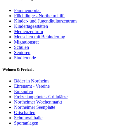
Familienportal
Flüchtlinge - Northeim hilft
Kinder- und Jugendkulturzentrum
Kindertagesstätten
Medienzentrum
Menschen mit Behinderung
Migrationsrat
Schulen
Senioren
Studierende
Wohnen & Freizeit
Bäder in Northeim
Ehrenamt - Vereine
Einkaufen
Freizeitangebote - Grillplätze
Northeimer Wochenmarkt
Northeimer Seenplatte
Ortschaften
Schuhwallhalle
Sportanlagen