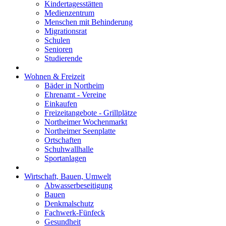
Kindertagesstätten
Medienzentrum
Menschen mit Behinderung
Migrationsrat
Schulen
Senioren
Studierende
Wohnen & Freizeit
Bäder in Northeim
Ehrenamt - Vereine
Einkaufen
Freizeitangebote - Grillplätze
Northeimer Wochenmarkt
Northeimer Seenplatte
Ortschaften
Schuhwallhalle
Sportanlagen
Wirtschaft, Bauen, Umwelt
Abwasserbeseitigung
Bauen
Denkmalschutz
Fachwerk-Fünfeck
Gesundheit