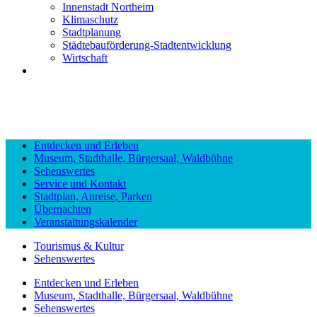
Innenstadt Northeim
Klimaschutz
Stadtplanung
Städtebauförderung-Stadtentwicklung
Wirtschaft
Entdecken und Erleben
Museum, Stadthalle, Bürgersaal, Waldbühne
Sehenswertes
Service und Kontakt
Stadtplan, Anreise, Parken
Übernachten
Veranstaltungskalender
Tourismus & Kultur
Sehenswertes
Entdecken und Erleben
Museum, Stadthalle, Bürgersaal, Waldbühne
Sehenswertes