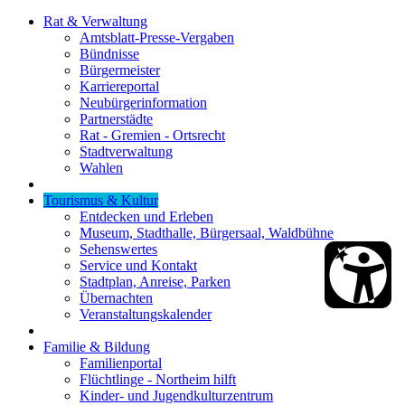
Rat & Verwaltung
Amtsblatt-Presse-Vergaben
Bündnisse
Bürgermeister
Karriereportal
Neubürgerinformation
Partnerstädte
Rat - Gremien - Ortsrecht
Stadtverwaltung
Wahlen
Tourismus & Kultur
Entdecken und Erleben
Museum, Stadthalle, Bürgersaal, Waldbühne
Sehenswertes
Service und Kontakt
Stadtplan, Anreise, Parken
Übernachten
Veranstaltungskalender
Familie & Bildung
Familienportal
Flüchtlinge - Northeim hilft
Kinder- und Jugendkulturzentrum