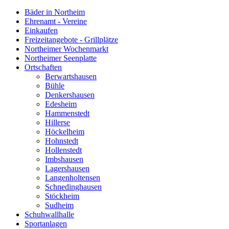
Bäder in Northeim
Ehrenamt - Vereine
Einkaufen
Freizeitangebote - Grillplätze
Northeimer Wochenmarkt
Northeimer Seenplatte
Ortschaften
Berwartshausen
Bühle
Denkershausen
Edesheim
Hammenstedt
Hillerse
Höckelheim
Hohnstedt
Hollenstedt
Imbshausen
Lagershausen
Langenholtensen
Schnedinghausen
Stöckheim
Sudheim
Schuhwallhalle
Sportanlagen