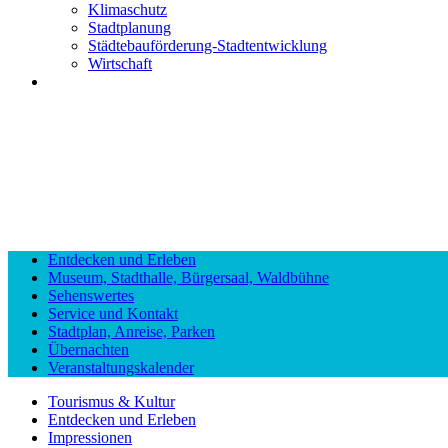
Klimaschutz
Stadtplanung
Städtebauförderung-Stadtentwicklung
Wirtschaft
Entdecken und Erleben
Museum, Stadthalle, Bürgersaal, Waldbühne
Sehenswertes
Service und Kontakt
Stadtplan, Anreise, Parken
Übernachten
Veranstaltungskalender
Tourismus & Kultur
Entdecken und Erleben
Impressionen