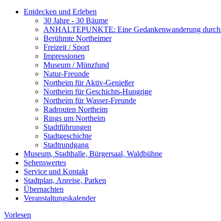
Entdecken und Erleben
30 Jahre - 30 Bäume
ANHALTEPUNKTE: Eine Gedankenwanderung durch 
Berühmte Northeimer
Freizeit / Sport
Impressionen
Museum / Münzfund
Natur-Freunde
Northeim für Aktiv-Genießer
Northeim für Geschichts-Hungrige
Northeim für Wasser-Freunde
Radrouten Northeim
Rings um Northeim
Stadtführungen
Stadtgeschichte
Stadtrundgang
Museum, Stadthalle, Bürgersaal, Waldbühne
Sehenswertes
Service und Kontakt
Stadtplan, Anreise, Parken
Übernachten
Veranstaltungskalender
Vorlesen