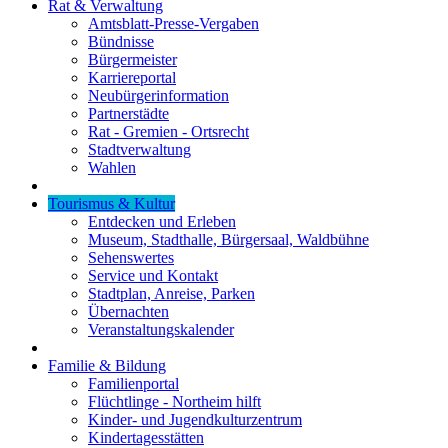
Rat & Verwaltung
Amtsblatt-Presse-Vergaben
Bündnisse
Bürgermeister
Karriereportal
Neubürgerinformation
Partnerstädte
Rat - Gremien - Ortsrecht
Stadtverwaltung
Wahlen
Tourismus & Kultur
Entdecken und Erleben
Museum, Stadthalle, Bürgersaal, Waldbühne
Sehenswertes
Service und Kontakt
Stadtplan, Anreise, Parken
Übernachten
Veranstaltungskalender
Familie & Bildung
Familienportal
Flüchtlinge - Northeim hilft
Kinder- und Jugendkulturzentrum
Kindertagesstätten