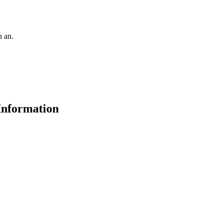
 an.
Information