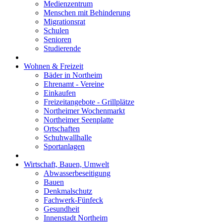
Medienzentrum
Menschen mit Behinderung
Migrationsrat
Schulen
Senioren
Studierende
Wohnen & Freizeit
Bäder in Northeim
Ehrenamt - Vereine
Einkaufen
Freizeitangebote - Grillplätze
Northeimer Wochenmarkt
Northeimer Seenplatte
Ortschaften
Schuhwallhalle
Sportanlagen
Wirtschaft, Bauen, Umwelt
Abwasserbeseitigung
Bauen
Denkmalschutz
Fachwerk-Fünfeck
Gesundheit
Innenstadt Northeim