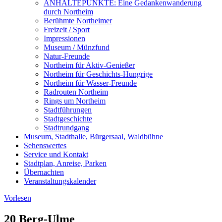
ANHALTEPUNKTE: Eine Gedankenwanderung
durch Northeim
Berühmte Northeimer
Freizeit / Sport
Impressionen
Museum / Münzfund
Natur-Freunde
Northeim für Aktiv-Genießer
Northeim für Geschichts-Hungrige
Northeim für Wasser-Freunde
Radrouten Northeim
Rings um Northeim
Stadtführungen
Stadtgeschichte
Stadtrundgang
Museum, Stadthalle, Bürgersaal, Waldbühne
Sehenswertes
Service und Kontakt
Stadtplan, Anreise, Parken
Übernachten
Veranstaltungskalender
Vorlesen
20 Berg-Ulme