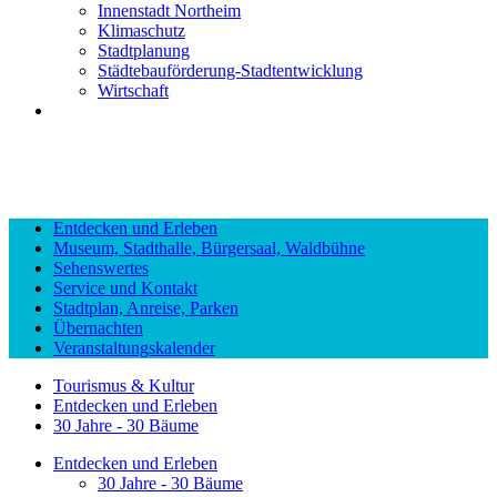
Innenstadt Northeim
Klimaschutz
Stadtplanung
Städtebauförderung-Stadtentwicklung
Wirtschaft
Entdecken und Erleben
Museum, Stadthalle, Bürgersaal, Waldbühne
Sehenswertes
Service und Kontakt
Stadtplan, Anreise, Parken
Übernachten
Veranstaltungskalender
Tourismus & Kultur
Entdecken und Erleben
30 Jahre - 30 Bäume
Entdecken und Erleben
30 Jahre - 30 Bäume