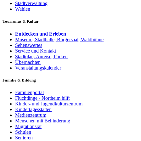
Stadtverwaltung
Wahlen
Tourismus & Kultur
Entdecken und Erleben
Museum, Stadthalle, Bürgersaal, Waldbühne
Sehenswertes
Service und Kontakt
Stadtplan, Anreise, Parken
Übernachten
Veranstaltungskalender
Familie & Bildung
Familienportal
Flüchtlinge - Northeim hilft
Kinder- und Jugendkulturzentrum
Kindertagesstätten
Medienzentrum
Menschen mit Behinderung
Migrationsrat
Schulen
Senioren