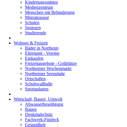
Kindertagesstätten
Medienzentrum
Menschen mit Behinderung
Migrationsrat
Schulen
Senioren
Studierende
Wohnen & Freizeit
Bäder in Northeim
Ehrenamt - Vereine
Einkaufen
Freizeitangebote - Grillplätze
Northeimer Wochenmarkt
Northeimer Seenplatte
Ortschaften
Schuhwallhalle
Sportanlagen
Wirtschaft, Bauen, Umwelt
Abwasserbeseitigung
Bauen
Denkmalschutz
Fachwerk-Fünfeck
Gesundheit