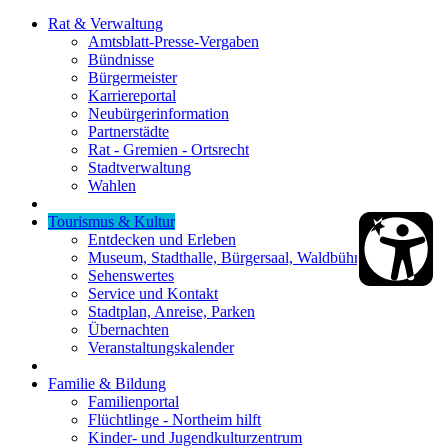
Rat & Verwaltung
Amtsblatt-Presse-Vergaben
Bündnisse
Bürgermeister
Karriereportal
Neubürgerinformation
Partnerstädte
Rat - Gremien - Ortsrecht
Stadtverwaltung
Wahlen
Tourismus & Kultur
Entdecken und Erleben
Museum, Stadthalle, Bürgersaal, Waldbühne
Sehenswertes
Service und Kontakt
Stadtplan, Anreise, Parken
Übernachten
Veranstaltungskalender
Familie & Bildung
Familienportal
Flüchtlinge - Northeim hilft
Kinder- und Jugendkulturzentrum