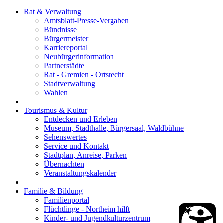
Rat & Verwaltung
Amtsblatt-Presse-Vergaben
Bündnisse
Bürgermeister
Karriereportal
Neubürgerinformation
Partnerstädte
Rat - Gremien - Ortsrecht
Stadtverwaltung
Wahlen
Tourismus & Kultur
Entdecken und Erleben
Museum, Stadthalle, Bürgersaal, Waldbühne
Sehenswertes
Service und Kontakt
Stadtplan, Anreise, Parken
Übernachten
Veranstaltungskalender
Familie & Bildung
Familienportal
Flüchtlinge - Northeim hilft
Kinder- und Jugendkulturzentrum