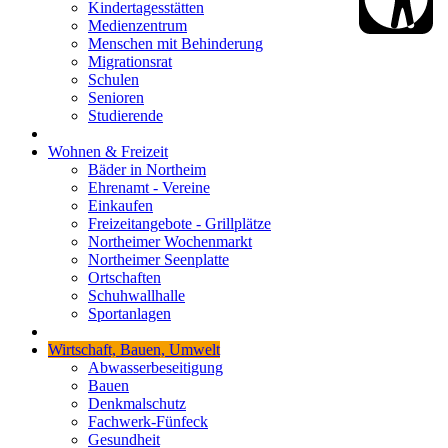
Kindertagesstätten
Medienzentrum
Menschen mit Behinderung
Migrationsrat
Schulen
Senioren
Studierende
Wohnen & Freizeit
Bäder in Northeim
Ehrenamt - Vereine
Einkaufen
Freizeitangebote - Grillplätze
Northeimer Wochenmarkt
Northeimer Seenplatte
Ortschaften
Schuhwallhalle
Sportanlagen
Wirtschaft, Bauen, Umwelt
Abwasserbeseitigung
Bauen
Denkmalschutz
Fachwerk-Fünfeck
Gesundheit