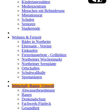
Kindertagesstätten
Medienzentrum
Menschen mit Behinderung
Migrationsrat
Schulen
Senioren
Studierende
Wohnen & Freizeit
Bäder in Northeim
Ehrenamt - Vereine
Einkaufen
Freizeitangebote - Grillplätze
Northeimer Wochenmarkt
Northeimer Seenplatte
Ortschaften
Schuhwallhalle
Sportanlagen
Wirtschaft, Bauen, Umwelt
Abwasserbeseitigung
Bauen
Denkmalschutz
Fachwerk-Fünfeck
Gesundheit