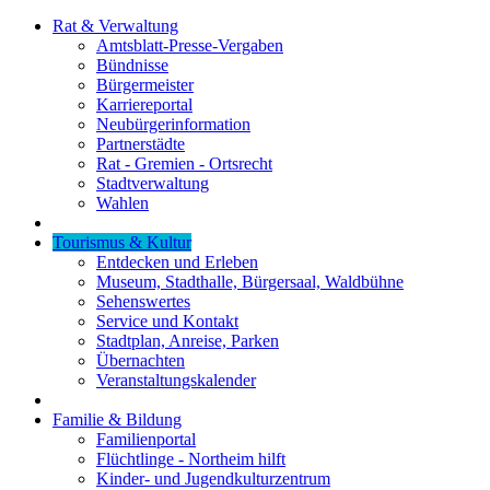
Rat & Verwaltung
Amtsblatt-Presse-Vergaben
Bündnisse
Bürgermeister
Karriereportal
Neubürgerinformation
Partnerstädte
Rat - Gremien - Ortsrecht
Stadtverwaltung
Wahlen
Tourismus & Kultur
Entdecken und Erleben
Museum, Stadthalle, Bürgersaal, Waldbühne
Sehenswertes
Service und Kontakt
Stadtplan, Anreise, Parken
Übernachten
Veranstaltungskalender
Familie & Bildung
Familienportal
Flüchtlinge - Northeim hilft
Kinder- und Jugendkulturzentrum