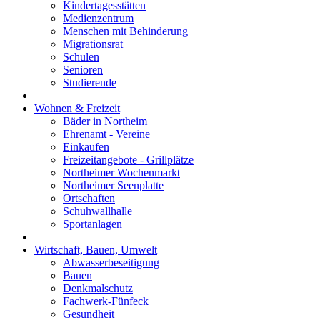
Kindertagesstätten
Medienzentrum
Menschen mit Behinderung
Migrationsrat
Schulen
Senioren
Studierende
Wohnen & Freizeit
Bäder in Northeim
Ehrenamt - Vereine
Einkaufen
Freizeitangebote - Grillplätze
Northeimer Wochenmarkt
Northeimer Seenplatte
Ortschaften
Schuhwallhalle
Sportanlagen
Wirtschaft, Bauen, Umwelt
Abwasserbeseitigung
Bauen
Denkmalschutz
Fachwerk-Fünfeck
Gesundheit