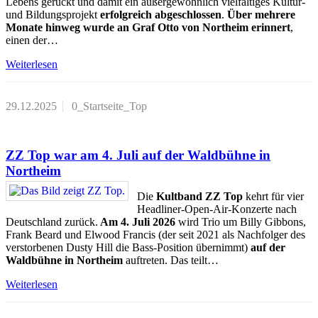
Lebens gerückt und damit ein außergewöhnlich vielfältiges Kultur-
und Bildungsprojekt
erfolgreich abgeschlossen
.
Über mehrere
Monate hinweg wurde an Graf Otto von Northeim erinnert
,
einen der…
Weiterlesen
29.12.2025
0_Startseite_Top
ZZ Top war am 4. Juli auf der Waldbühne in
Northeim
Die
Kultband ZZ Top
kehrt für vier
Headliner-Open-Air-Konzerte nach
Deutschland zurück.
Am 4. Juli 2026
wird Trio um Billy Gibbons,
Frank Beard und Elwood Francis (der seit 2021 als Nachfolger des
verstorbenen Dusty Hill die Bass-Position übernimmt)
auf der
Waldbühne in Northeim
auftreten. Das teilt…
Weiterlesen