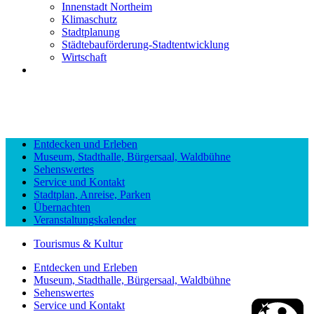
Innenstadt Northeim
Klimaschutz
Stadtplanung
Städtebauförderung-Stadtentwicklung
Wirtschaft
Entdecken und Erleben
Museum, Stadthalle, Bürgersaal, Waldbühne
Sehenswertes
Service und Kontakt
Stadtplan, Anreise, Parken
Übernachten
Veranstaltungskalender
Tourismus & Kultur
Entdecken und Erleben
Museum, Stadthalle, Bürgersaal, Waldbühne
Sehenswertes
Service und Kontakt