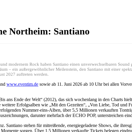
ne Northeim: Santiano
ern und modernem Rock haben Santiano einen unverwechselbaren Sound g
iläum – ein außergewöhnlicher Meilenstein, den Santiano mit einer spe
ust 2027 auftreten werden.
und
www.eventim.de
sowie ab 11. Juni 2026 ab 10 Uhr bei allen Vorver
is ans Ende der Welt“ (2012), das sich wochenlang in den Charts hiel
he weitere Erfolgsalben wie „Mit den Gezeiten“, „Von Liebe, Tod und Fr
rfolgenden Nummer-eins-Alben, über 5,5 Millionen verkauften Tonträge
 Auszeichnungen, darunter mehrfach der ECHO POP, unterstreichen ein
senz. Santiano stehen für mitreißende, energiegeladene Shows, die ihre
Momente sorgen. Über 1,5 Millionen verkaufte Tickets belegen eindruc