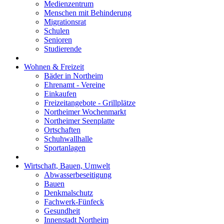
Medienzentrum
Menschen mit Behinderung
Migrationsrat
Schulen
Senioren
Studierende
Wohnen & Freizeit
Bäder in Northeim
Ehrenamt - Vereine
Einkaufen
Freizeitangebote - Grillplätze
Northeimer Wochenmarkt
Northeimer Seenplatte
Ortschaften
Schuhwallhalle
Sportanlagen
Wirtschaft, Bauen, Umwelt
Abwasserbeseitigung
Bauen
Denkmalschutz
Fachwerk-Fünfeck
Gesundheit
Innenstadt Northeim