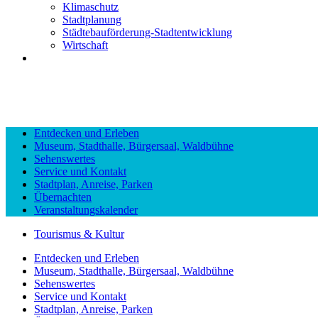
Klimaschutz
Stadtplanung
Städtebauförderung-Stadtentwicklung
Wirtschaft
Entdecken und Erleben
Museum, Stadthalle, Bürgersaal, Waldbühne
Sehenswertes
Service und Kontakt
Stadtplan, Anreise, Parken
Übernachten
Veranstaltungskalender
Tourismus & Kultur
Entdecken und Erleben
Museum, Stadthalle, Bürgersaal, Waldbühne
Sehenswertes
Service und Kontakt
Stadtplan, Anreise, Parken