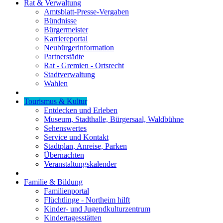
Rat & Verwaltung
Amtsblatt-Presse-Vergaben
Bündnisse
Bürgermeister
Karriereportal
Neubürgerinformation
Partnerstädte
Rat - Gremien - Ortsrecht
Stadtverwaltung
Wahlen
Tourismus & Kultur
Entdecken und Erleben
Museum, Stadthalle, Bürgersaal, Waldbühne
Sehenswertes
Service und Kontakt
Stadtplan, Anreise, Parken
Übernachten
Veranstaltungskalender
Familie & Bildung
Familienportal
Flüchtlinge - Northeim hilft
Kinder- und Jugendkulturzentrum
Kindertagesstätten