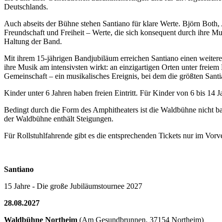
Deutschlands.
Auch abseits der Bühne stehen Santiano für klare Werte. Björn Both
Freundschaft und Freiheit – Werte, die sich konsequent durch ihre M
Haltung der Band.
Mit ihrem 15-jährigen Bandjubiläum erreichen Santiano einen weiter
ihre Musik am intensivsten wirkt: an einzigartigen Orten unter frei
Gemeinschaft – ein musikalisches Ereignis, bei dem die größten San
Kinder unter 6 Jahren haben freien Eintritt. Für Kinder von 6 bis 14 J
Bedingt durch die Form des Amphitheaters ist die Waldbühne nicht ba
der Waldbühne enthält Steigungen.
Für Rollstuhlfahrende gibt es die entsprechenden Tickets nur im Vor
Santiano
15 Jahre - Die große Jubiläumstournee 2027
28.08.2027
Waldbühne Northeim
(Am Gesundbrunnen, 37154 Northeim)