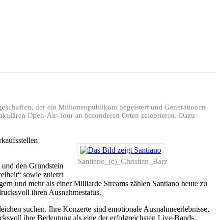
eschaffen, der ein Millionenpublikum begeistert und Generationen
ktakulären Open-Air-Tour an besonderen Orten zelebrieren. Dazu
kaufsstellen
Santiano_(c)_Christian_Barz
t und den Grundstein
eiheit“ sowie zuletzt
rn und mehr als einer Milliarde Streams zählen Santiano heute zu
drucksvoll ihren Ausnahmestatus.
sgleichen suchen. Ihre Konzerte sind emotionale Ausnahmeerlebnisse,
ksvoll ihre Bedeutung als eine der erfolgreichsten Live-Bands