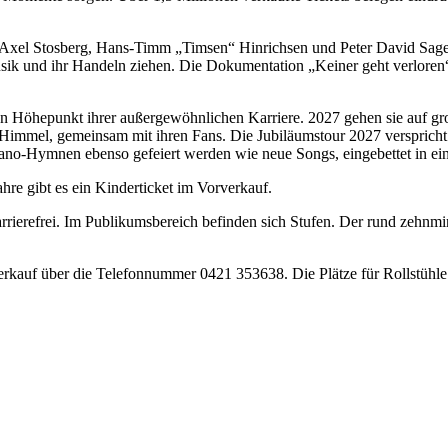
, Axel Stosberg, Hans-Timm „Timsen“ Hinrichsen und Peter David Sage
usik und ihr Handeln ziehen. Die Dokumentation „Keiner geht verloren
en Höhepunkt ihrer außergewöhnlichen Karriere. 2027 gehen sie auf gr
em Himmel, gemeinsam mit ihren Fans. Die Jubiläumstour 2027 versprich
tiano-Hymnen ebenso gefeiert werden wie neue Songs, eingebettet in ei
ahre gibt es ein Kinderticket im Vorverkauf.
rrierefrei. Im Publikumsbereich befinden sich Stufen. Der rund zehnm
verkauf über die Telefonnummer 0421 353638. Die Plätze für Rollstühle