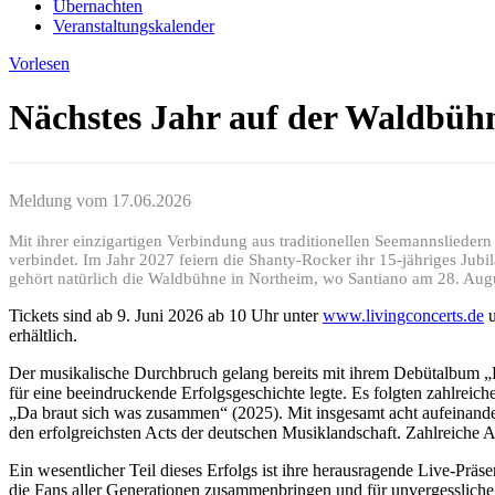
Übernachten
Veranstaltungskalender
Vorlesen
Nächstes Jahr auf der Waldbüh
Meldung vom
17.06.2026
Mit ihrer einzigartigen Verbindung aus traditionellen Seemannslied
verbindet. Im Jahr 2027 feiern die Shanty-Rocker ihr 15-jähriges Jub
gehört natürlich die Waldbühne in Northeim, wo Santiano am 28. Aug
Tickets sind ab 9. Juni 2026 ab 10 Uhr unter
www.livingconcerts.de
erhältlich.
Der musikalische Durchbruch gelang bereits mit ihrem Debütalbum „B
für eine beeindruckende Erfolgsgeschichte legte. Es folgten zahlreic
„Da braut sich was zusammen“ (2025). Mit insgesamt acht aufeinande
den erfolgreichsten Acts der deutschen Musiklandschaft. Zahlreiche
Ein wesentlicher Teil dieses Erfolgs ist ihre herausragende Live-Prä
die Fans aller Generationen zusammenbringen und für unvergessliche 