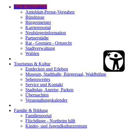
Rat & Verwaltung
Amtsblatt-Presse-Vergaben
Bündnisse
Bürgermeister
Karriereportal
Neubürgerinformation
Partnerstädte
Rat - Gremien - Ortsrecht
Stadtverwaltung
Wahlen
Tourismus & Kultur
Entdecken und Erleben
Museum, Stadthalle, Bürgersaal, Waldbühne
Sehenswertes
Service und Kontakt
Stadtplan, Anreise, Parken
Übernachten
Veranstaltungskalender
Familie & Bildung
Familienportal
Flüchtlinge - Northeim hilft
Kinder- und Jugendkulturzentrum