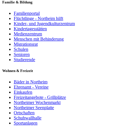
Familie & Bildung
Familienportal
Flüchtlinge - Northeim hilft
Kinder- und Jugendkulturzentrum
Kindertagesstätten
Medienzentrum
Menschen mit Behinderung
Migrationsrat
Schulen
Senioren
Studierende
Wohnen & Freizeit
Bäder in Northeim
Ehrenamt - Vereine
Einkaufen
Freizeitangebote - Grillplätze
Northeimer Wochenmarkt
Northeimer Seenplatte
Ortschaften
Schuhwallhalle
Sportanlagen