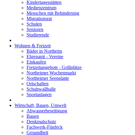
Kindertagesstätten
Medienzentrum
Menschen mit Behinderung
Migrationsrat
Schulen
Senioren
Studierende
Wohnen & Freizeit
Bäder in Northeim
Ehrenamt - Vereine
Einkaufen
Freizeitangebote - Grillplätze
Northeimer Wochenmarkt
Northeimer Seenplatte
Ortschaften
Schuhwallhalle
Sportanlagen
Wirtschaft, Bauen, Umwelt
Abwasserbeseitigung
Bauen
Denkmalschutz
Fachwerk-Fünfeck
Gesundheit