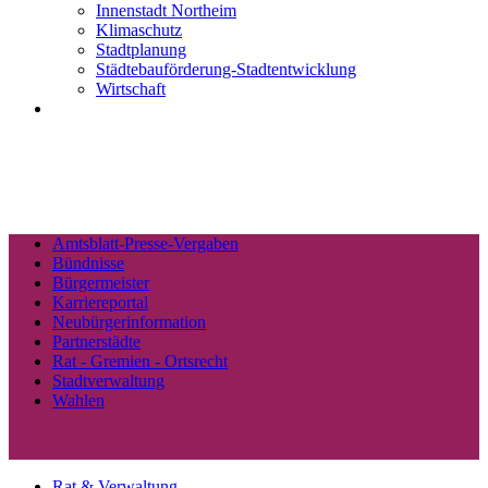
Innenstadt Northeim
Klimaschutz
Stadtplanung
Städtebauförderung-Stadtentwicklung
Wirtschaft
Amtsblatt-Presse-Vergaben
Bündnisse
Bürgermeister
Karriereportal
Neubürgerinformation
Partnerstädte
Rat - Gremien - Ortsrecht
Stadtverwaltung
Wahlen
Rat & Verwaltung