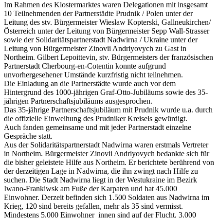
Im Rahmen des Klostermarktes waren Delegationen mit insgesamt
10 Teilnehmenden der Partnerstädte Prudnik / Polen unter der
Leitung des stv. Bürgermeister Wiesław Kopterski, Gallneukirchen/
Österreich unter der Leitung von Bürgermeister Sepp Wall-Strasser
sowie der Solidaritätspartnerstadt Nadwirna / Ukraine unter der
Leitung von Bürgermeister Zinovii Andriyovych zu Gast in
Northeim. Gilbert Lepoittevin, stv. Bürgermeisters der französischen
Partnerstadt Cherbourg-en-Cotentin konnte aufgrund
unvorhergesehener Umstände kurzfristig nicht teilnehmen.
Die Einladung an die Partnerstädte wurde auch vor dem
Hintergrund des 1000-jährigen Graf-Otto-Jubiläums sowie des 35-
jährigen Partnerschaftsjubiläums ausgesprochen.
Das 35-jährige Partnerschaftsjubiläum mit Prudnik wurde u.a. durch
die offizielle Einweihung des Prudniker Kreisels gewürdigt.
Auch fanden gemeinsame und mit jeder Partnerstadt einzelne
Gespräche statt.
Aus der Solidaritätspartnerstadt Nadwirna waren erstmals Vertreter
in Northeim. Bürgermeister Zinovii Andriyovych bedankte sich für
die bisher geleistete Hilfe aus Northeim. Er berichtete berührend von
der derzeitigen Lage in Nadwirna, die ihn zwingt nach Hilfe zu
suchen. Die Stadt Nadwirna liegt in der Westukraine im Bezirk
Iwano-Frankiwsk am Fuße der Karpaten und hat 45.000
Einwohner. Derzeit befinden sich 1.500 Soldaten aus Nadwirna im
Krieg, 120 sind bereits gefallen, mehr als 35 sind vermisst.
Mindestens 5.000 Einwohner_innen sind auf der Flucht, 3.000