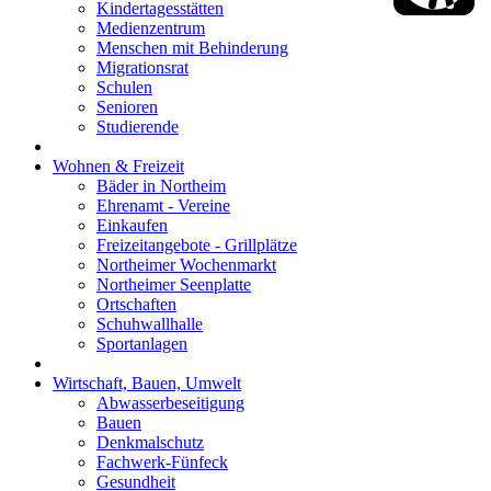
Kindertagesstätten
Medienzentrum
Menschen mit Behinderung
Migrationsrat
Schulen
Senioren
Studierende
Wohnen & Freizeit
Bäder in Northeim
Ehrenamt - Vereine
Einkaufen
Freizeitangebote - Grillplätze
Northeimer Wochenmarkt
Northeimer Seenplatte
Ortschaften
Schuhwallhalle
Sportanlagen
Wirtschaft, Bauen, Umwelt
Abwasserbeseitigung
Bauen
Denkmalschutz
Fachwerk-Fünfeck
Gesundheit