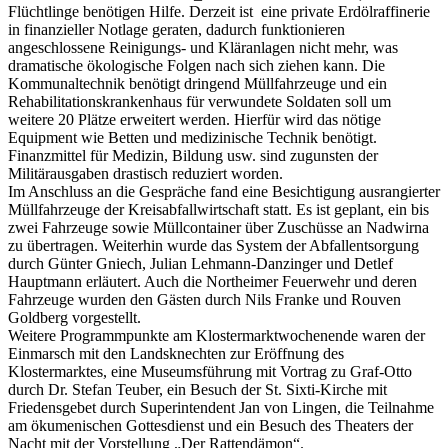
Flüchtlinge benötigen Hilfe. Derzeit ist eine private Erdölraffinerie
in finanzieller Notlage geraten, dadurch funktionieren
angeschlossene Reinigungs- und Kläranlagen nicht mehr, was
dramatische ökologische Folgen nach sich ziehen kann. Die
Kommunaltechnik benötigt dringend Müllfahrzeuge und ein
Rehabilitationskrankenhaus für verwundete Soldaten soll um
weitere 20 Plätze erweitert werden. Hierfür wird das nötige
Equipment wie Betten und medizinische Technik benötigt.
Finanzmittel für Medizin, Bildung usw. sind zugunsten der
Militärausgaben drastisch reduziert worden.
Im Anschluss an die Gespräche fand eine Besichtigung ausrangierter
Müllfahrzeuge der Kreisabfallwirtschaft statt. Es ist geplant, ein bis
zwei Fahrzeuge sowie Müllcontainer über Zuschüsse an Nadwirna
zu übertragen. Weiterhin wurde das System der Abfallentsorgung
durch Günter Gniech, Julian Lehmann-Danzinger und Detlef
Hauptmann erläutert. Auch die Northeimer Feuerwehr und deren
Fahrzeuge wurden den Gästen durch Nils Franke und Rouven
Goldberg vorgestellt.
Weitere Programmpunkte am Klostermarktwochenende waren der
Einmarsch mit den Landsknechten zur Eröffnung des
Klostermarktes, eine Museumsführung mit Vortrag zu Graf-Otto
durch Dr. Stefan Teuber, ein Besuch der St. Sixti-Kirche mit
Friedensgebet durch Superintendent Jan von Lingen, die Teilnahme
am ökumenischen Gottesdienst und ein Besuch des Theaters der
Nacht mit der Vorstellung „Der Rattendämon“.