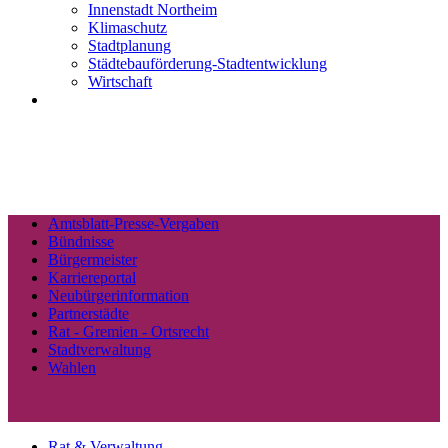
Innenstadt Northeim
Klimaschutz
Stadtplanung
Städtebauförderung-Stadtentwicklung
Wirtschaft
Amtsblatt-Presse-Vergaben
Bündnisse
Bürgermeister
Karriereportal
Neubürgerinformation
Partnerstädte
Rat - Gremien - Ortsrecht
Stadtverwaltung
Wahlen
Rat & Verwaltung