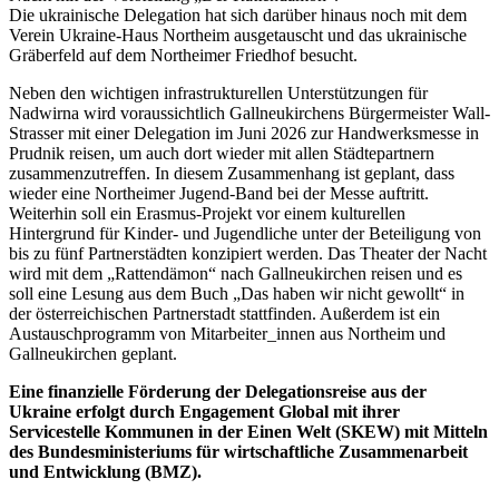
Die ukrainische Delegation hat sich darüber hinaus noch mit dem
Verein Ukraine-Haus Northeim ausgetauscht und das ukrainische
Gräberfeld auf dem Northeimer Friedhof besucht.
Neben den wichtigen infrastrukturellen Unterstützungen für
Nadwirna wird voraussichtlich Gallneukirchens Bürgermeister Wall-
Strasser mit einer Delegation im Juni 2026 zur Handwerksmesse in
Prudnik reisen, um auch dort wieder mit allen Städtepartnern
zusammenzutreffen. In diesem Zusammenhang ist geplant, dass
wieder eine Northeimer Jugend-Band bei der Messe auftritt.
Weiterhin soll ein Erasmus-Projekt vor einem kulturellen
Hintergrund für Kinder- und Jugendliche unter der Beteiligung von
bis zu fünf Partnerstädten konzipiert werden. Das Theater der Nacht
wird mit dem „Rattendämon“ nach Gallneukirchen reisen und es
soll eine Lesung aus dem Buch „Das haben wir nicht gewollt“ in
der österreichischen Partnerstadt stattfinden. Außerdem ist ein
Austauschprogramm von Mitarbeiter_innen aus Northeim und
Gallneukirchen geplant.
Eine finanzielle Förderung der Delegationsreise aus der
Ukraine erfolgt durch Engagement Global mit ihrer
Servicestelle Kommunen in der Einen Welt (SKEW) mit Mitteln
des Bundesministeriums für wirtschaftliche Zusammenarbeit
und Entwicklung (BMZ).