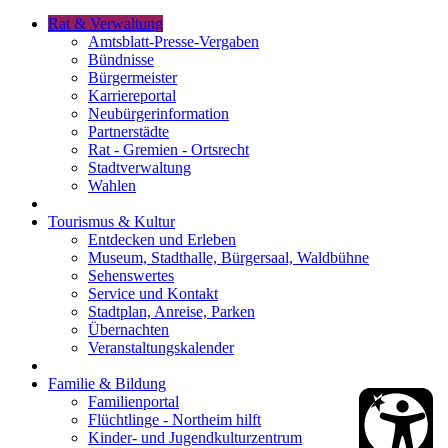
Rat & Verwaltung
Amtsblatt-Presse-Vergaben
Bündnisse
Bürgermeister
Karriereportal
Neubürgerinformation
Partnerstädte
Rat - Gremien - Ortsrecht
Stadtverwaltung
Wahlen
Tourismus & Kultur
Entdecken und Erleben
Museum, Stadthalle, Bürgersaal, Waldbühne
Sehenswertes
Service und Kontakt
Stadtplan, Anreise, Parken
Übernachten
Veranstaltungskalender
Familie & Bildung
Familienportal
Flüchtlinge - Northeim hilft
Kinder- und Jugendkulturzentrum