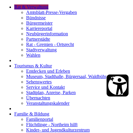
Rat & Verwaltung
Amtsblatt-Presse-Vergaben
Bündnisse
Bürgermeister
Karriereportal
Neubürgerinformation
Partnerstädte
Rat - Gremien - Ortsrecht
Stadtverwaltung
Wahlen
Tourismus & Kultur
Entdecken und Erleben
Museum, Stadthalle, Bürgersaal, Waldbühne
Sehenswertes
Service und Kontakt
Stadtplan, Anreise, Parken
Übernachten
Veranstaltungskalender
Familie & Bildung
Familienportal
Flüchtlinge - Northeim hilft
Kinder- und Jugendkulturzentrum