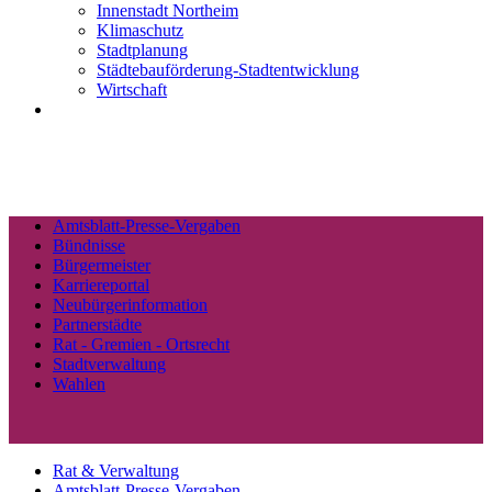
Innenstadt Northeim
Klimaschutz
Stadtplanung
Städtebauförderung-Stadtentwicklung
Wirtschaft
Amtsblatt-Presse-Vergaben
Bündnisse
Bürgermeister
Karriereportal
Neubürgerinformation
Partnerstädte
Rat - Gremien - Ortsrecht
Stadtverwaltung
Wahlen
Rat & Verwaltung
Amtsblatt-Presse-Vergaben