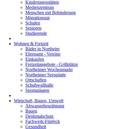
Kindertagesstätten
Medienzentrum
Menschen mit Behinderung
Migrationsrat
Schulen
Senioren
Studierende
Wohnen & Freizeit
Bäder in Northeim
Ehrenamt - Vereine
Einkaufen
Freizeitangebote - Grillplätze
Northeimer Wochenmarkt
Northeimer Seenplatte
Ortschaften
Schuhwallhalle
Sportanlagen
Wirtschaft, Bauen, Umwelt
Abwasserbeseitigung
Bauen
Denkmalschutz
Fachwerk-Fünfeck
Gesundheit