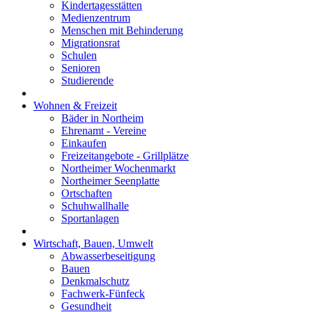
Kindertagesstätten
Medienzentrum
Menschen mit Behinderung
Migrationsrat
Schulen
Senioren
Studierende
Wohnen & Freizeit
Bäder in Northeim
Ehrenamt - Vereine
Einkaufen
Freizeitangebote - Grillplätze
Northeimer Wochenmarkt
Northeimer Seenplatte
Ortschaften
Schuhwallhalle
Sportanlagen
Wirtschaft, Bauen, Umwelt
Abwasserbeseitigung
Bauen
Denkmalschutz
Fachwerk-Fünfeck
Gesundheit