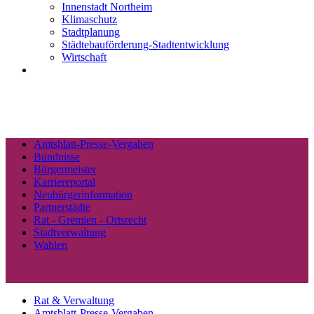
Innenstadt Northeim
Klimaschutz
Stadtplanung
Städtebauförderung-Stadtentwicklung
Wirtschaft
Amtsblatt-Presse-Vergaben
Bündnisse
Bürgermeister
Karriereportal
Neubürgerinformation
Partnerstädte
Rat - Gremien - Ortsrecht
Stadtverwaltung
Wahlen
Rat & Verwaltung
Amtsblatt-Presse-Vergaben