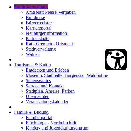
Rat & Verwaltung
Amtsblatt-Presse-Vergaben
Bündnisse
Bürgermeister
Karriereportal
Neubürgerinformation
Partnerstädte
Rat - Gremien - Ortsrecht
Stadtverwaltung
Wahlen
Tourismus & Kultur
Entdecken und Erleben
Museum, Stadthalle, Bürgersaal, Waldbühne
Sehenswertes
Service und Kontakt
Stadtplan, Anreise, Parken
Übernachten
Veranstaltungskalender
Familie & Bildung
Familienportal
Flüchtlinge - Northeim hilft
Kinder- und Jugendkulturzentrum