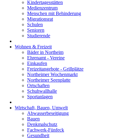
Kindertagesstätten
Medienzentrum
Menschen mit Behinderung
Migrationsrat
Schulen
Senioren
Studierende
Wohnen & Freizeit
Bäder in Northeim
Ehrenamt - Vereine
Einkaufen
Freizeitangebote - Grillplätze
Northeimer Wochenmarkt
Northeimer Seenplatte
Ortschaften
Schuhwallhalle
Sportanlagen
Wirtschaft, Bauen, Umwelt
Abwasserbeseitigung
Bauen
Denkmalschutz
Fachwerk-Fünfeck
Gesundheit