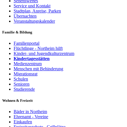
Sehenswertes
Service und Kontakt
Stadtplan, Anreise, Parken
Übernachten
Veranstaltungskalender
Familie & Bildung
Familienportal
Flüchtlinge - Northeim hilft
Kinder- und Jugendkulturzentrum
Kindertagesstätten
Medienzentrum
Menschen mit Behinderung
Migrationsrat
Schulen
Senioren
Studierende
Wohnen & Freizeit
Bäder in Northeim
Ehrenamt - Vereine
Einkaufen
Freizeitangebote - Grillplätze