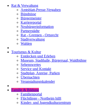
Rat & Verwaltung
Amtsblatt-Presse-Vergaben
Bündnisse
Bürgermeister
Karriereportal
Neubürgerinformation
Partnerstädte
Rat - Gremien - Ortsrecht
Stadtverwaltung
Wahlen
Tourismus & Kultur
Entdecken und Erleben
Museum, Stadthalle, Bürgersaal, Waldbühne
Sehenswertes
Service und Kontakt
Stadtplan, Anreise, Parken
Übernachten
Veranstaltungskalender
Familie & Bildung
Familienportal
Flüchtlinge - Northeim hilft
Kinder- und Jugendkulturzentrum