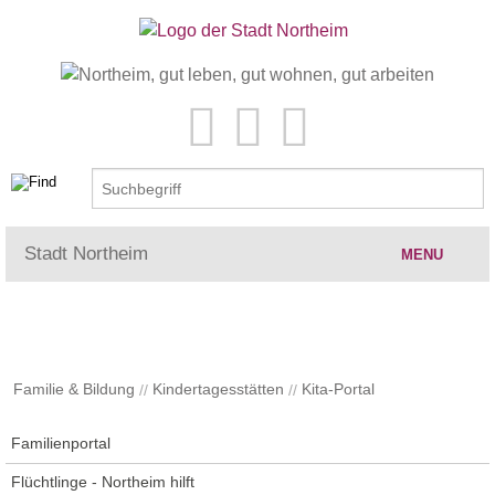
Stadt Northeim
MENU
Rat & Verwaltung
Tourismus & Kultur
Familie & Bildung
Kindertagesstätten
Kita-Portal
Familie & Bildung
Familienportal
Flüchtlinge - Northeim hilft
Wohnen & Freizeit