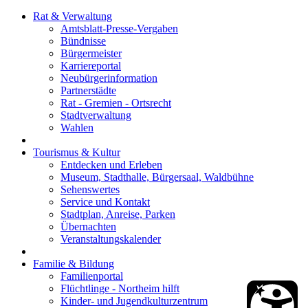
Rat & Verwaltung
Amtsblatt-Presse-Vergaben
Bündnisse
Bürgermeister
Karriereportal
Neubürgerinformation
Partnerstädte
Rat - Gremien - Ortsrecht
Stadtverwaltung
Wahlen
Tourismus & Kultur
Entdecken und Erleben
Museum, Stadthalle, Bürgersaal, Waldbühne
Sehenswertes
Service und Kontakt
Stadtplan, Anreise, Parken
Übernachten
Veranstaltungskalender
Familie & Bildung
Familienportal
Flüchtlinge - Northeim hilft
Kinder- und Jugendkulturzentrum