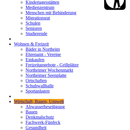
Kindertagesstätten
Medienzentrum
Menschen mit Behinderung
Migrationsrat
Schulen
Senioren
Studierende
Wohnen & Freizeit
Bäder in Northeim
Ehrenamt - Vereine
Einkaufen
Freizeitangebote - Grillplätze
Northeimer Wochenmarkt
Northeimer Seenplatte
Ortschaften
Schuhwallhalle
Sportanlagen
Wirtschaft, Bauen, Umwelt
Abwasserbeseitigung
Bauen
Denkmalschutz
Fachwerk-Fünfeck
Gesundheit