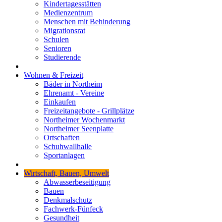
Kindertagesstätten
Medienzentrum
Menschen mit Behinderung
Migrationsrat
Schulen
Senioren
Studierende
Wohnen & Freizeit
Bäder in Northeim
Ehrenamt - Vereine
Einkaufen
Freizeitangebote - Grillplätze
Northeimer Wochenmarkt
Northeimer Seenplatte
Ortschaften
Schuhwallhalle
Sportanlagen
Wirtschaft, Bauen, Umwelt
Abwasserbeseitigung
Bauen
Denkmalschutz
Fachwerk-Fünfeck
Gesundheit