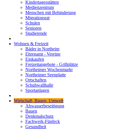
Kindertagesstätten
Medienzentrum
Menschen mit Behinderung
Migrationsrat
Schulen
Senioren
Studierende
Wohnen & Freizeit
Bäder in Northeim
Ehrenamt - Vereine
Einkaufen
Freizeitangebote - Grillplätze
Northeimer Wochenmarkt
Northeimer Seenplatte
Ortschaften
Schuhwallhalle
Sportanlagen
Wirtschaft, Bauen, Umwelt
Abwasserbeseitigung
Bauen
Denkmalschutz
Fachwerk-Fünfeck
Gesundheit