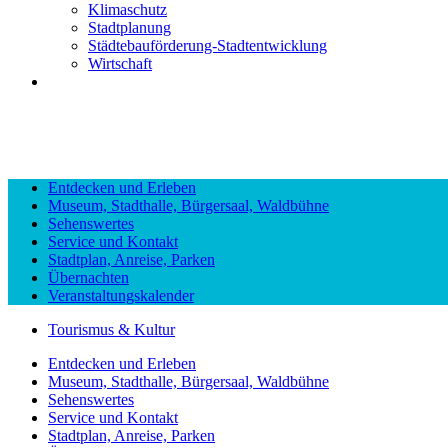
Klimaschutz
Stadtplanung
Städtebauförderung-Stadtentwicklung
Wirtschaft
Entdecken und Erleben
Museum, Stadthalle, Bürgersaal, Waldbühne
Sehenswertes
Service und Kontakt
Stadtplan, Anreise, Parken
Übernachten
Veranstaltungskalender
Tourismus & Kultur
Entdecken und Erleben
Museum, Stadthalle, Bürgersaal, Waldbühne
Sehenswertes
Service und Kontakt
Stadtplan, Anreise, Parken