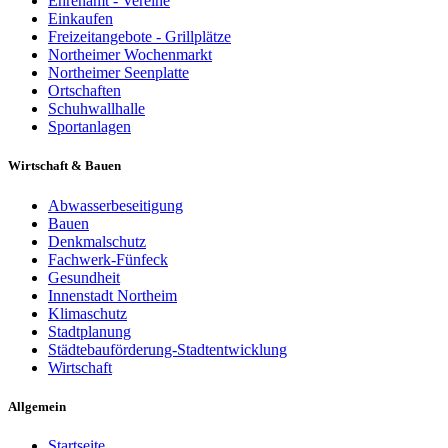
Ehrenamt - Vereine
Einkaufen
Freizeitangebote - Grillplätze
Northeimer Wochenmarkt
Northeimer Seenplatte
Ortschaften
Schuhwallhalle
Sportanlagen
Wirtschaft & Bauen
Abwasserbeseitigung
Bauen
Denkmalschutz
Fachwerk-Fünfeck
Gesundheit
Innenstadt Northeim
Klimaschutz
Stadtplanung
Städtebauförderung-Stadtentwicklung
Wirtschaft
Allgemein
Startseite