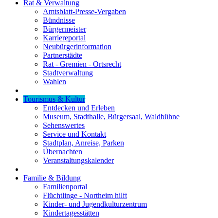
Rat & Verwaltung
Amtsblatt-Presse-Vergaben
Bündnisse
Bürgermeister
Karriereportal
Neubürgerinformation
Partnerstädte
Rat - Gremien - Ortsrecht
Stadtverwaltung
Wahlen
Tourismus & Kultur
Entdecken und Erleben
Museum, Stadthalle, Bürgersaal, Waldbühne
Sehenswertes
Service und Kontakt
Stadtplan, Anreise, Parken
Übernachten
Veranstaltungskalender
Familie & Bildung
Familienportal
Flüchtlinge - Northeim hilft
Kinder- und Jugendkulturzentrum
Kindertagesstätten