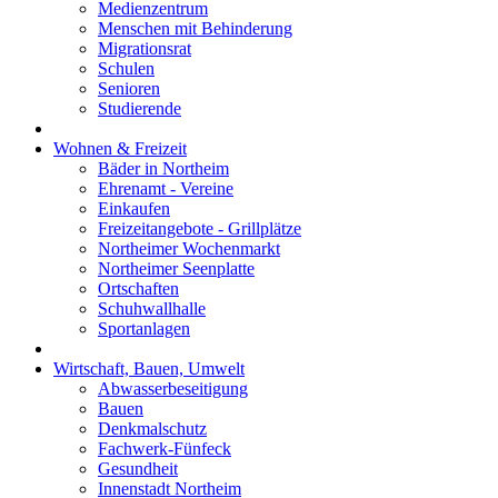
Medienzentrum
Menschen mit Behinderung
Migrationsrat
Schulen
Senioren
Studierende
Wohnen & Freizeit
Bäder in Northeim
Ehrenamt - Vereine
Einkaufen
Freizeitangebote - Grillplätze
Northeimer Wochenmarkt
Northeimer Seenplatte
Ortschaften
Schuhwallhalle
Sportanlagen
Wirtschaft, Bauen, Umwelt
Abwasserbeseitigung
Bauen
Denkmalschutz
Fachwerk-Fünfeck
Gesundheit
Innenstadt Northeim