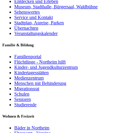
Entdecken und Erleben
Museum, Stadthalle, Bürgersaal, Waldbühne
Sehenswertes
Service und Kontakt
Stadtplan, Anreise, Parken
Übernachten
Veranstaltungskalender
Familie & Bildung
Familienportal
Flüchtlinge - Northeim hilft
Kinder- und Jugendkulturzentrum
Kindertagesstätten
Medienzentrum
Menschen mit Behinderung
Migrationsrat
Schulen
Senioren
Studierende
Wohnen & Freizeit
Bäder in Northeim