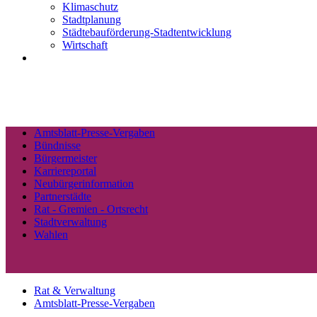
Klimaschutz
Stadtplanung
Städtebauförderung-Stadtentwicklung
Wirtschaft
Amtsblatt-Presse-Vergaben
Bündnisse
Bürgermeister
Karriereportal
Neubürgerinformation
Partnerstädte
Rat - Gremien - Ortsrecht
Stadtverwaltung
Wahlen
Rat & Verwaltung
Amtsblatt-Presse-Vergaben