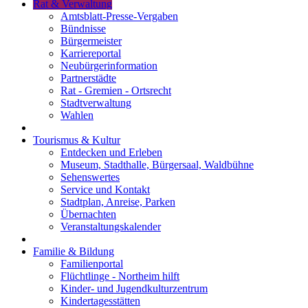
Rat & Verwaltung
Amtsblatt-Presse-Vergaben
Bündnisse
Bürgermeister
Karriereportal
Neubürgerinformation
Partnerstädte
Rat - Gremien - Ortsrecht
Stadtverwaltung
Wahlen
Tourismus & Kultur
Entdecken und Erleben
Museum, Stadthalle, Bürgersaal, Waldbühne
Sehenswertes
Service und Kontakt
Stadtplan, Anreise, Parken
Übernachten
Veranstaltungskalender
Familie & Bildung
Familienportal
Flüchtlinge - Northeim hilft
Kinder- und Jugendkulturzentrum
Kindertagesstätten