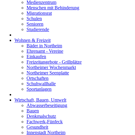
Medienzentrum
Menschen mit Behinderung
Migrationsrat
Schulen
Senioren
Studierende
Wohnen & Freizeit
Bäder in Northeim
Ehrenamt - Vereine
Einkaufen
Freizeitangebote - Grillplätze
Northeimer Wochenmarkt
Northeimer Seenplatte
Ortschaften
Schuhwallhalle
Sportanlagen
Wirtschaft, Bauen, Umwelt
Abwasserbeseitigung
Bauen
Denkmalschutz
Fachwerk-Fünfeck
Gesundheit
Innenstadt Northeim