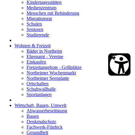
Kindertagesstätten
Medienzentrum
Menschen mit Behinderung
Migrationsrat
Schulen
Senioren
Studierende
Wohnen & Freizeit
Bäder in Northeim
Ehrenamt - Vereine
Einkaufen
Freizeitangebote - Grillplätze
Northeimer Wochenmarkt
Northeimer Seenplatte
Ortschaften
Schuhwallhalle
Sportanlagen
Wirtschaft, Bauen, Umwelt
Abwasserbeseitigung
Bauen
Denkmalschutz
Fachwerk-Fünfeck
Gesundheit