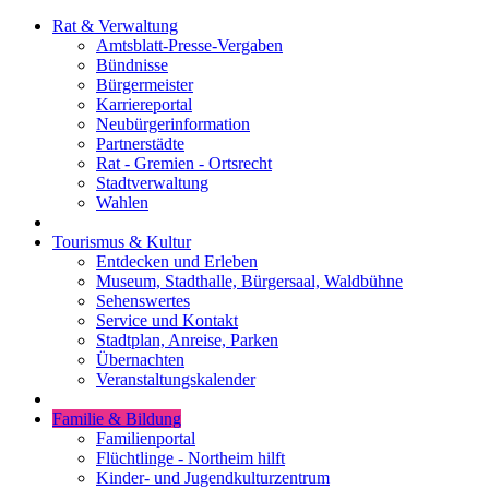
Rat & Verwaltung
Amtsblatt-Presse-Vergaben
Bündnisse
Bürgermeister
Karriereportal
Neubürgerinformation
Partnerstädte
Rat - Gremien - Ortsrecht
Stadtverwaltung
Wahlen
Tourismus & Kultur
Entdecken und Erleben
Museum, Stadthalle, Bürgersaal, Waldbühne
Sehenswertes
Service und Kontakt
Stadtplan, Anreise, Parken
Übernachten
Veranstaltungskalender
Familie & Bildung
Familienportal
Flüchtlinge - Northeim hilft
Kinder- und Jugendkulturzentrum