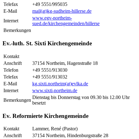
Telefax
+49 5551/995035
E-Mail
mail(at)kg-sudheim-hillerse.de
www.egv-northeim-
Internet
sued.de/kirchengemeinden/hillerse
Bemerkungen
Ev.-luth. St. Sixti Kirchengemeinde
Kontakt
Anschrift
37154 Northeim, Hagenstraße 18
Telefon
+49 5551/913030
Telefax
+49 5551/913032
E-Mail
kg.sixti.northeim(at)evlka.de
Internet
www.sixti-northeim.de
Dienstag bis Donnerstag von 09.30 bis 12.00 Uhr
Bemerkungen
besetzt
Ev. Reformierte Kirchengemeinde
Kontakt
Lammer, René (Pastor)
Anschrift
37154 Northeim, Hindenburgstraße 28