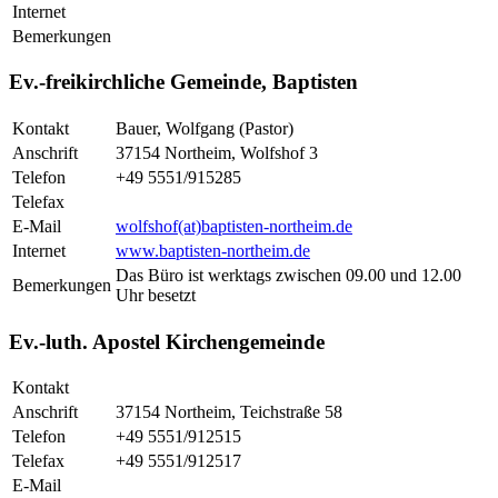
Internet
Bemerkungen
Ev.-freikirchliche Gemeinde, Baptisten
Kontakt
Bauer, Wolfgang (Pastor)
Anschrift
37154 Northeim, Wolfshof 3
Telefon
+49 5551/915285
Telefax
E-Mail
wolfshof(at)baptisten-northeim.de
Internet
www.baptisten-northeim.de
Das Büro ist werktags zwischen 09.00 und 12.00
Bemerkungen
Uhr besetzt
Ev.-luth. Apostel Kirchengemeinde
Kontakt
Anschrift
37154 Northeim, Teichstraße 58
Telefon
+49 5551/912515
Telefax
+49 5551/912517
E-Mail