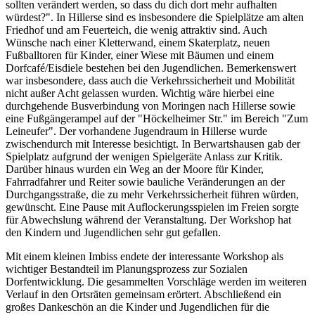
sollten verändert werden, so dass du dich dort mehr aufhalten
würdest?". In Hillerse sind es insbesondere die Spielplätze am alten
Friedhof und am Feuerteich, die wenig attraktiv sind. Auch
Wünsche nach einer Kletterwand, einem Skaterplatz, neuen
Fußballtoren für Kinder, einer Wiese mit Bäumen und einem
Dorfcafé/Eisdiele bestehen bei den Jugendlichen. Bemerkenswert
war insbesondere, dass auch die Verkehrssicherheit und Mobilität
nicht außer Acht gelassen wurden. Wichtig wäre hierbei eine
durchgehende Busverbindung von Moringen nach Hillerse sowie
eine Fußgängerampel auf der "Höckelheimer Str." im Bereich "Zum
Leineufer". Der vorhandene Jugendraum in Hillerse wurde
zwischendurch mit Interesse besichtigt. In Berwartshausen gab der
Spielplatz aufgrund der wenigen Spielgeräte Anlass zur Kritik.
Darüber hinaus wurden ein Weg an der Moore für Kinder,
Fahrradfahrer und Reiter sowie bauliche Veränderungen an der
Durchgangsstraße, die zu mehr Verkehrssicherheit führen würden,
gewünscht. Eine Pause mit Auflockerungsspielen im Freien sorgte
für Abwechslung während der Veranstaltung. Der Workshop hat
den Kindern und Jugendlichen sehr gut gefallen.
Mit einem kleinen Imbiss endete der interessante Workshop als
wichtiger Bestandteil im Planungsprozess zur Sozialen
Dorfentwicklung. Die gesammelten Vorschläge werden im weiteren
Verlauf in den Ortsräten gemeinsam erörtert. Abschließend ein
großes Dankeschön an die Kinder und Jugendlichen für die