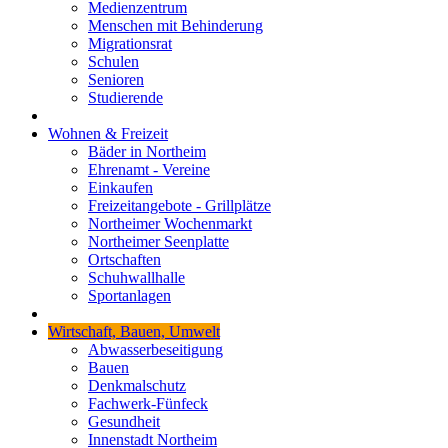
Medienzentrum
Menschen mit Behinderung
Migrationsrat
Schulen
Senioren
Studierende
Wohnen & Freizeit
Bäder in Northeim
Ehrenamt - Vereine
Einkaufen
Freizeitangebote - Grillplätze
Northeimer Wochenmarkt
Northeimer Seenplatte
Ortschaften
Schuhwallhalle
Sportanlagen
Wirtschaft, Bauen, Umwelt
Abwasserbeseitigung
Bauen
Denkmalschutz
Fachwerk-Fünfeck
Gesundheit
Innenstadt Northeim