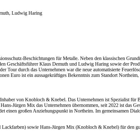
Demuth, Ludwig Haring
rosionsschutz-Beschichtungen für Metalle. Neben den klassischen Grund
iden Geschäftsführer Klaus Demuth und Ludwig Haring sowie der Produkt
 der Tour durch das Unternehmen war die neue automatisierte Feuerlös
onen Euro ist ein aussagekräftiges Bekenntnis zum Standort Northeim, 
Inhaber von Knobloch & Knebel. Das Unternehmen ist Spezialist für B
t Hans-Jürgen Mix das Unternehmen übernommen, seit 2022 ist das Gesch
ldet einen großen Anziehungspunkt in Northeim. Im gemeinsamen Dial
Lackfarben) sowie Hans-Jürgen Mix (Knobloch & Knebel) für den gut