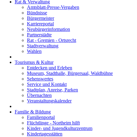
Rat & Verwaltung
Amtsblatt-Presse-Vergaben
Bündnisse
Bürgermeister
Karriereportal
Neubürgerinformation
Partnerstädte
Rat - Gremien - Ortsrecht
Stadtverwaltung
Wahlen
Tourismus & Kultur
Entdecken und Erleben
Museum, Stadthalle, Bürgersaal, Waldbühne
Sehenswertes
Service und Kontakt
Stadtplan, Anreise, Parken
Übernachten
Veranstaltungskalender
Familie & Bildung
Familienportal
Flüchtlinge - Northeim hilft
Kinder- und Jugendkulturzentrum
Kindertagesstätten