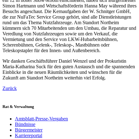
ein 12 m hoher Show-Room einschließen, haben sich Bürgermeister
Simon Hartmann und Wirtschaftsförderin Hanna May während ihres
Besuchs angeschaut. Die Kernaufgaben der W. Schnitger GmbH,
die zur NuFaTec Service Group gehört, sind alle Dienstleistungen
rund um das Thema Nutzfahrzeuge. Am Standort Northeim
kümmern sich 70 Mitarbeitenden um den Umbau, die Reparatur und
Veredlung von Nutzfahrzeugen sowie um den Verkauf, die
Vermietung und den Service von LKW-Hubarbeitsbühnen,
Scherenbühnen, Gelenk-, Teleskop-, Mastbühnen oder
Teleskopstapler für den Innen- und Außenbereich.
Wir danken Geschäftsführer Daniel Wenzel und der Prokuristin
Maria-Katharina Suck für den guten Austausch und die spannenden
Einblicke in die neuen Räumlichkeiten und wünschen für die
Zukunft am Standort Northeim weiterhin viel Erfolg.
Zurück
Rat & Verwaltung
Amtsblatt-Presse-Vergaben
Bündnisse
Bürgermeister
Karriereportal