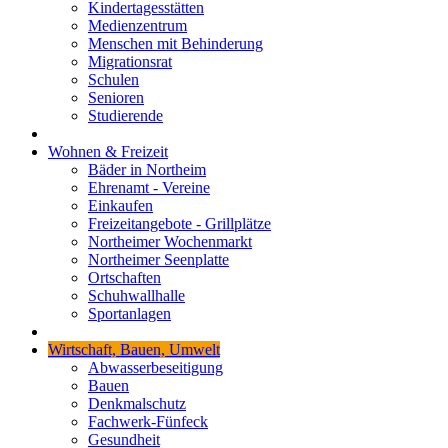
Kindertagesstätten
Medienzentrum
Menschen mit Behinderung
Migrationsrat
Schulen
Senioren
Studierende
Wohnen & Freizeit
Bäder in Northeim
Ehrenamt - Vereine
Einkaufen
Freizeitangebote - Grillplätze
Northeimer Wochenmarkt
Northeimer Seenplatte
Ortschaften
Schuhwallhalle
Sportanlagen
Wirtschaft, Bauen, Umwelt
Abwasserbeseitigung
Bauen
Denkmalschutz
Fachwerk-Fünfeck
Gesundheit