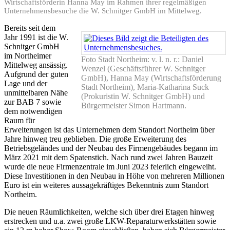
Wirtschaftsförderin Hanna May im Rahmen ihrer regelmäßigen
Unternehmensbesuche die W. Schnitger GmbH im Mittelweg.
Bereits seit dem
Jahr 1991 ist die W.
Schnitger GmbH
im Northeimer
Foto Stadt Northeim: v. l. n. r.: Daniel
Mittelweg ansässig.
Wenzel (Geschäftsführer W. Schnitger
Aufgrund der guten
GmbH), Hanna May (Wirtschaftsförderung
Lage und der
Stadt Northeim), Maria-Katharina Suck
unmittelbaren Nähe
(Prokuristin W. Schnitger GmbH) und
zur BAB 7 sowie
Bürgermeister Simon Hartmann.
dem notwendigen
Raum für
Erweiterungen ist das Unternehmen dem Standort Northeim über
Jahre hinweg treu geblieben. Die große Erweiterung des
Betriebsgeländes und der Neubau des Firmengebäudes begann im
März 2021 mit dem Spatenstich. Nach rund zwei Jahren Bauzeit
wurde die neue Firmenzentrale im Juni 2023 feierlich eingeweiht.
Diese Investitionen in den Neubau in Höhe von mehreren Millionen
Euro ist ein weiteres aussagekräftiges Bekenntnis zum Standort
Northeim.
Die neuen Räumlichkeiten, welche sich über drei Etagen hinweg
erstrecken und u.a. zwei große LKW-Reparaturwerkstätten sowie