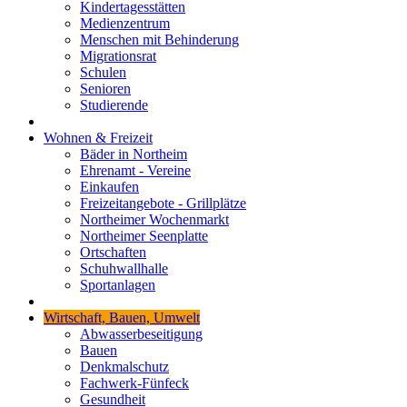
Kindertagesstätten
Medienzentrum
Menschen mit Behinderung
Migrationsrat
Schulen
Senioren
Studierende
Wohnen & Freizeit
Bäder in Northeim
Ehrenamt - Vereine
Einkaufen
Freizeitangebote - Grillplätze
Northeimer Wochenmarkt
Northeimer Seenplatte
Ortschaften
Schuhwallhalle
Sportanlagen
Wirtschaft, Bauen, Umwelt
Abwasserbeseitigung
Bauen
Denkmalschutz
Fachwerk-Fünfeck
Gesundheit