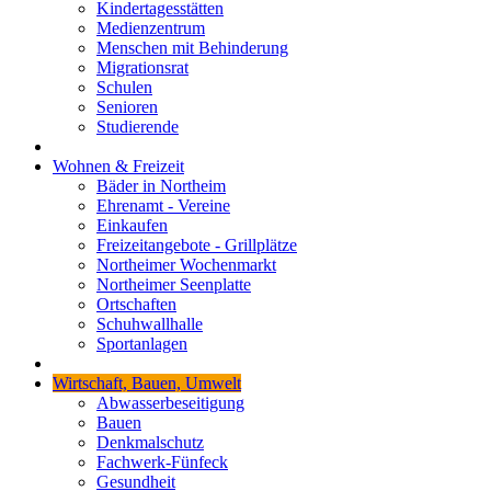
Kindertagesstätten
Medienzentrum
Menschen mit Behinderung
Migrationsrat
Schulen
Senioren
Studierende
Wohnen & Freizeit
Bäder in Northeim
Ehrenamt - Vereine
Einkaufen
Freizeitangebote - Grillplätze
Northeimer Wochenmarkt
Northeimer Seenplatte
Ortschaften
Schuhwallhalle
Sportanlagen
Wirtschaft, Bauen, Umwelt
Abwasserbeseitigung
Bauen
Denkmalschutz
Fachwerk-Fünfeck
Gesundheit