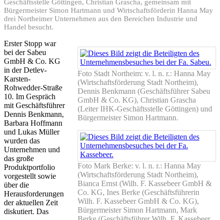
Geschäftsstelle Göttingen, Christian Grascha, gemeinsam mit
Bürgermeister Simon Hartmann und Wirtschaftsförderin Hanna May
drei Northeimer Unternehmen aus den Bereichen Industrie und
Handel besucht.
Erster Stopp war
bei der Sabeu
GmbH & Co. KG
in der Detlev-
Foto Stadt Northeim: v. l. n. r.: Hanna May
Karsten-
(Wirtschaftsförderung Stadt Northeim),
Rohwedder-Straße
Dennis Benkmann (Geschäftsführer Sabeu
10. Im Gespräch
GmbH & Co. KG), Christian Grascha
mit Geschäftsführer
(Leiter IHK-Geschäftsstelle Göttingen) und
Dennis Benkmann,
Bürgermeister Simon Hartmann.
Barbara Hoffmann
und Lukas Müller
wurden das
Unternehmen und
das große
Foto Mark Berke: v. l. n. r.: Hanna May
Produktportfolio
(Wirtschaftsförderung Stadt Northeim),
vorgestellt sowie
Bianca Ernst (Wilh. F. Kassebeer GmbH &
über die
Co. KG, Ines Berke (Geschäftsführerin
Herausforderungen
Wilh. F. Kassebeer GmbH & Co. KG),
der aktuellen Zeit
Bürgermeister Simon Hartmann, Mark
diskutiert. Das
Berke (Geschäftsführer Wilh. F. Kassebeer