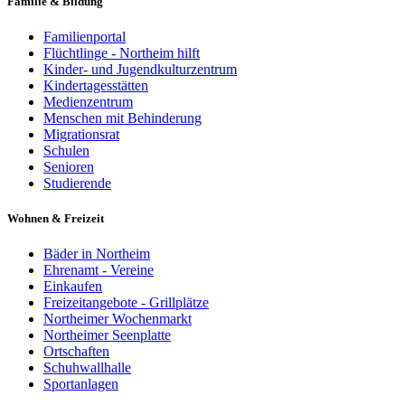
Familie & Bildung
Familienportal
Flüchtlinge - Northeim hilft
Kinder- und Jugendkulturzentrum
Kindertagesstätten
Medienzentrum
Menschen mit Behinderung
Migrationsrat
Schulen
Senioren
Studierende
Wohnen & Freizeit
Bäder in Northeim
Ehrenamt - Vereine
Einkaufen
Freizeitangebote - Grillplätze
Northeimer Wochenmarkt
Northeimer Seenplatte
Ortschaften
Schuhwallhalle
Sportanlagen