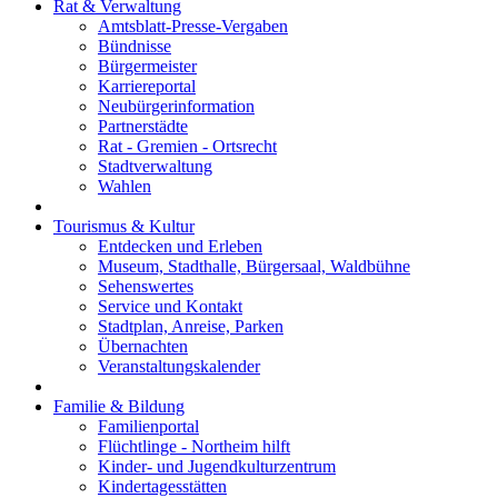
Rat & Verwaltung
Amtsblatt-Presse-Vergaben
Bündnisse
Bürgermeister
Karriereportal
Neubürgerinformation
Partnerstädte
Rat - Gremien - Ortsrecht
Stadtverwaltung
Wahlen
Tourismus & Kultur
Entdecken und Erleben
Museum, Stadthalle, Bürgersaal, Waldbühne
Sehenswertes
Service und Kontakt
Stadtplan, Anreise, Parken
Übernachten
Veranstaltungskalender
Familie & Bildung
Familienportal
Flüchtlinge - Northeim hilft
Kinder- und Jugendkulturzentrum
Kindertagesstätten