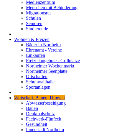
Medienzentrum
Menschen mit Behinderung
Migrationsrat
Schulen
Senioren
Studierende
Wohnen & Freizeit
Bäder in Northeim
Ehrenamt - Vereine
Einkaufen
Freizeitangebote - Grillplätze
Northeimer Wochenmarkt
Northeimer Seenplatte
Ortschaften
Schuhwallhalle
Sportanlagen
Wirtschaft, Bauen, Umwelt
Abwasserbeseitigung
Bauen
Denkmalschutz
Fachwerk-Fünfeck
Gesundheit
Innenstadt Northeim