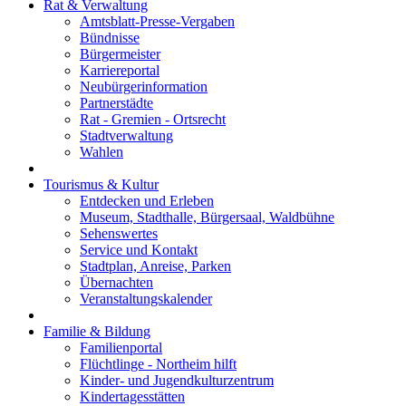
Rat & Verwaltung
Amtsblatt-Presse-Vergaben
Bündnisse
Bürgermeister
Karriereportal
Neubürgerinformation
Partnerstädte
Rat - Gremien - Ortsrecht
Stadtverwaltung
Wahlen
Tourismus & Kultur
Entdecken und Erleben
Museum, Stadthalle, Bürgersaal, Waldbühne
Sehenswertes
Service und Kontakt
Stadtplan, Anreise, Parken
Übernachten
Veranstaltungskalender
Familie & Bildung
Familienportal
Flüchtlinge - Northeim hilft
Kinder- und Jugendkulturzentrum
Kindertagesstätten