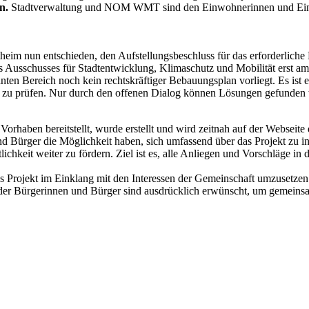
n.
Stadtverwaltung und NOM WMT sind den Einwohnerinnen und Einw
im nun entschieden, den Aufstellungsbeschluss für das erforderliche 
s Ausschusses für Stadtentwicklung, Klimaschutz und Mobilität erst a
anten Bereich noch kein rechtskräftiger Bebauungsplan vorliegt. Es ist 
 zu prüfen. Nur durch den offenen Dialog können Lösungen gefunden w
orhaben bereitstellt, wurde erstellt und wird zeitnah auf der Webseite
und Bürger die Möglichkeit haben, sich umfassend über das Projekt zu i
ichkeit weiter zu fördern. Ziel ist es, alle Anliegen und Vorschläge 
s Projekt im Einklang mit den Interessen der Gemeinschaft umzusetzen.
 Bürgerinnen und Bürger sind ausdrücklich erwünscht, um gemeinsam e