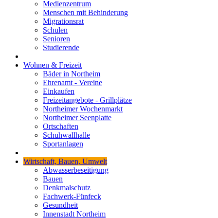
Medienzentrum
Menschen mit Behinderung
Migrationsrat
Schulen
Senioren
Studierende
Wohnen & Freizeit
Bäder in Northeim
Ehrenamt - Vereine
Einkaufen
Freizeitangebote - Grillplätze
Northeimer Wochenmarkt
Northeimer Seenplatte
Ortschaften
Schuhwallhalle
Sportanlagen
Wirtschaft, Bauen, Umwelt
Abwasserbeseitigung
Bauen
Denkmalschutz
Fachwerk-Fünfeck
Gesundheit
Innenstadt Northeim