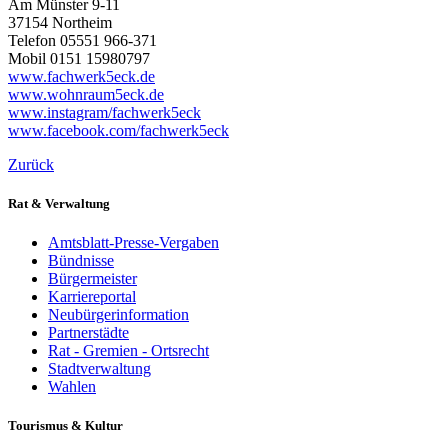
Am Münster 9-11
37154 Northeim
Telefon 05551 966-371
Mobil 0151 15980797
www.fachwerk5eck.de
www.wohnraum5eck.de
www.instagram/fachwerk5eck
www.facebook.com/fachwerk5eck
Zurück
Rat & Verwaltung
Amtsblatt-Presse-Vergaben
Bündnisse
Bürgermeister
Karriereportal
Neubürgerinformation
Partnerstädte
Rat - Gremien - Ortsrecht
Stadtverwaltung
Wahlen
Tourismus & Kultur