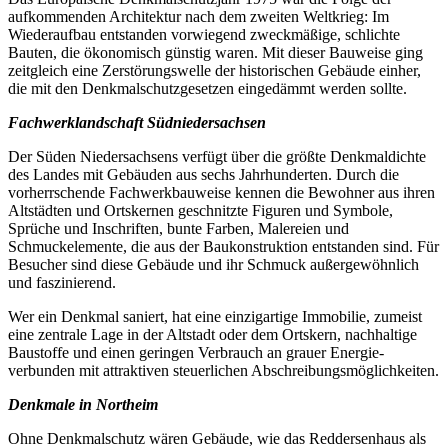
aufkommenden Architektur nach dem zweiten Weltkrieg: Im
Wiederaufbau entstanden vorwiegend zweckmäßige, schlichte
Bauten, die ökonomisch günstig waren. Mit dieser Bauweise ging
zeitgleich eine Zerstörungswelle der historischen Gebäude einher,
die mit den Denkmalschutzgesetzen eingedämmt werden sollte.
Fachwerklandschaft Südniedersachsen
Der Süden Niedersachsens verfügt über die größte Denkmaldichte
des Landes mit Gebäuden aus sechs Jahrhunderten. Durch die
vorherrschende Fachwerkbauweise kennen die Bewohner aus ihren
Altstädten und Ortskernen geschnitzte Figuren und Symbole,
Sprüche und Inschriften, bunte Farben, Malereien und
Schmuckelemente, die aus der Baukonstruktion entstanden sind. Für
Besucher sind diese Gebäude und ihr Schmuck außergewöhnlich
und faszinierend.
Wer ein Denkmal saniert, hat eine einzigartige Immobilie, zumeist
eine zentrale Lage in der Altstadt oder dem Ortskern, nachhaltige
Baustoffe und einen geringen Verbrauch an grauer Energie-
verbunden mit attraktiven steuerlichen Abschreibungsmöglichkeiten.
Denkmale in Northeim
Ohne Denkmalschutz wären Gebäude, wie das Reddersenhaus als