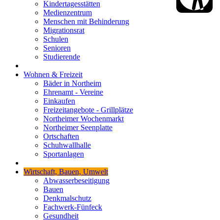
Kindertagesstätten
Medienzentrum
Menschen mit Behinderung
Migrationsrat
Schulen
Senioren
Studierende
Wohnen & Freizeit
Bäder in Northeim
Ehrenamt - Vereine
Einkaufen
Freizeitangebote - Grillplätze
Northeimer Wochenmarkt
Northeimer Seenplatte
Ortschaften
Schuhwallhalle
Sportanlagen
Wirtschaft, Bauen, Umwelt
Abwasserbeseitigung
Bauen
Denkmalschutz
Fachwerk-Fünfeck
Gesundheit