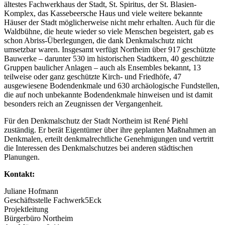
ältestes Fachwerkhaus der Stadt, St. Spiritus, der St. Blasien-
Komplex, das Kassebeersche Haus und viele weitere bekannte
Häuser der Stadt möglicherweise nicht mehr erhalten. Auch für die
Waldbühne, die heute wieder so viele Menschen begeistert, gab es
schon Abriss-Überlegungen, die dank Denkmalschutz nicht
umsetzbar waren. Insgesamt verfügt Northeim über 917 geschützte
Bauwerke – darunter 530 im historischen Stadtkern, 40 geschützte
Gruppen baulicher Anlagen – auch als Ensembles bekannt, 13
teilweise oder ganz geschützte Kirch- und Friedhöfe, 47
ausgewiesene Bodendenkmale und 630 archäologische Fundstellen,
die auf noch unbekannte Bodendenkmale hinweisen und ist damit
besonders reich an Zeugnissen der Vergangenheit.
Für den Denkmalschutz der Stadt Northeim ist René Piehl
zuständig. Er berät Eigentümer über ihre geplanten Maßnahmen an
Denkmalen, erteilt denkmalrechtliche Genehmigungen und vertritt
die Interessen des Denkmalschutzes bei anderen städtischen
Planungen.
Kontakt:
Juliane Hofmann
Geschäftsstelle Fachwerk5Eck
Projektleitung
Bürgerbüro Northeim