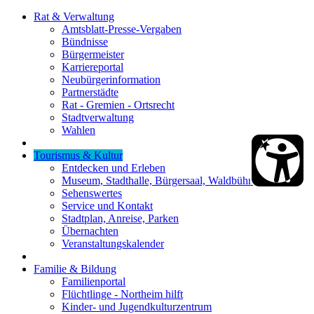
Rat & Verwaltung
Amtsblatt-Presse-Vergaben
Bündnisse
Bürgermeister
Karriereportal
Neubürgerinformation
Partnerstädte
Rat - Gremien - Ortsrecht
Stadtverwaltung
Wahlen
Tourismus & Kultur
Entdecken und Erleben
Museum, Stadthalle, Bürgersaal, Waldbühne
Sehenswertes
Service und Kontakt
Stadtplan, Anreise, Parken
Übernachten
Veranstaltungskalender
Familie & Bildung
Familienportal
Flüchtlinge - Northeim hilft
Kinder- und Jugendkulturzentrum