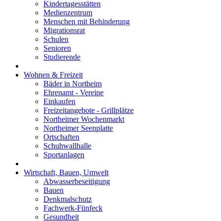
Kindertagesstätten
Medienzentrum
Menschen mit Behinderung
Migrationsrat
Schulen
Senioren
Studierende
Wohnen & Freizeit
Bäder in Northeim
Ehrenamt - Vereine
Einkaufen
Freizeitangebote - Grillplätze
Northeimer Wochenmarkt
Northeimer Seenplatte
Ortschaften
Schuhwallhalle
Sportanlagen
Wirtschaft, Bauen, Umwelt
Abwasserbeseitigung
Bauen
Denkmalschutz
Fachwerk-Fünfeck
Gesundheit