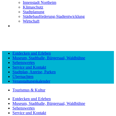
Innenstadt Northeim
Klimaschutz
Stadtplanung
Städtebauförderung-Stadtentwicklung
Wirtschaft
Entdecken und Erleben
Museum, Stadthalle, Bürgersaal, Waldbühne
Sehenswertes
Service und Kontakt
Stadtplan, Anreise, Parken
Übernachten
Veranstaltungskalender
Tourismus & Kultur
Entdecken und Erleben
Museum, Stadthalle, Bürgersaal, Waldbühne
Sehenswertes
Service und Kontakt