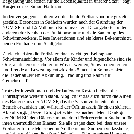
Begegnung und stehen für die Lebensqualität in unserer Stadt“, sagt
Bürgermeister Simon Hartmann.
In den vergangenen Jahren wurden beide Freibadstandorte gezielt
gestärkt. Besonders in Sudheim wurden nach der Gründung der
NOM SF rund 1,5 Millionen Euro investiert. Dazu gehörten unter
anderem der Neubau der Funktionsräume und die Sanierung des
Schwimmbeckens. Diese Investitionen sind ein klares Bekenntnis zu
beiden Freibädern im Stadtgebiet.
Zugleich leisten die Freibäder einen wichtigen Beitrag zur
Schwimmausbildung. Vor allem für Kinder und Jugendliche sind sie
Orte, an denen sie sicherer im Wasser werden, Schwimmen lernen
und Freude an Bewegung entwickeln können. Im Sommer bieten
die Bäder außerdem Abkühlung, Erholung und Raum für
Gemeinschaft.
Trotz der Investitionen und der laufenden Kosten bleiben die
Eintrittspreise weiterhin stabil. Möglich ist das auch durch die Arbeit
des Bäderteams der NOM SF, das die Saison vorbereitet, den
Betrieb organisiert und während der Öffnungszeit für einen sicheren
Ablauf sorgt. „Dieser Erfolg ist echte Teamarbeit. Mein Dank gilt
der NOM SF, dem Bäderteam und dem Förderverein in Sudheim für
ihren unermüdlichen Einsatz. Sie alle tragen dazu bei, dass unsere
Freibäder für die Menschen in Northeim und Sudheim verlässliche,
attraktive und lebendige Orte bleiben“, so Bürgermeister Hartmann.