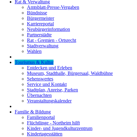
Rat & Verwaltung
Amtsblatt-Presse-Vergaben
Bündnisse
Bürgermeister
Karriereportal
Neubürgerinformation
Partnerstädte
Rat - Gremien - Ortsrecht
Stadtverwaltung
Wahlen
Tourismus & Kultur
Entdecken und Erleben
Museum, Stadthalle, Bürgersaal, Waldbühne
Sehenswertes
Service und Kontakt
Stadtplan, Anreise, Parken
Übernachten
Veranstaltungskalender
Familie & Bildung
Familienportal
Flüchtlinge - Northeim hilft
Kinder- und Jugendkulturzentrum
Kindertagesstätten