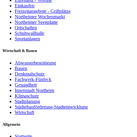
Ehrenamt - Vereine
Einkaufen
Freizeitangebote - Grillplätze
Northeimer Wochenmarkt
Northeimer Seenplatte
Ortschaften
Schuhwallhalle
Sportanlagen
Wirtschaft & Bauen
Abwasserbeseitigung
Bauen
Denkmalschutz
Fachwerk-Fünfeck
Gesundheit
Innenstadt Northeim
Klimaschutz
Stadtplanung
Städtebauförderung-Stadtentwicklung
Wirtschaft
Allgemein
Startseite