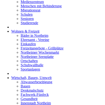
Medienzentrum
Menschen mit Behinderung
Migrationsrat
Schulen
Senioren
Studierende
Wohnen & Freizeit
Bäder in Northeim
Ehrenamt - Vereine
Einkaufen
Freizeitangebote - Grillplätze
Northeimer Wochenmarkt
Northeimer Seenplatte
Ortschaften
Schuhwallhalle
Sportanlagen
Wirtschaft, Bauen, Umwelt
Abwasserbeseitigung
Bauen
Denkmalschutz
Fachwerk-Fünfeck
Gesundheit
Innenstadt Northeim