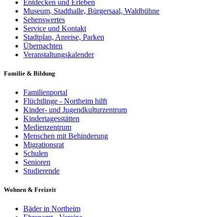
Entdecken und Erleben
Museum, Stadthalle, Bürgersaal, Waldbühne
Sehenswertes
Service und Kontakt
Stadtplan, Anreise, Parken
Übernachten
Veranstaltungskalender
Familie & Bildung
Familienportal
Flüchtlinge - Northeim hilft
Kinder- und Jugendkulturzentrum
Kindertagesstätten
Medienzentrum
Menschen mit Behinderung
Migrationsrat
Schulen
Senioren
Studierende
Wohnen & Freizeit
Bäder in Northeim