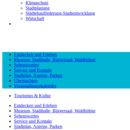
Klimaschutz
Stadtplanung
Städtebauförderung-Stadtentwicklung
Wirtschaft
Entdecken und Erleben
Museum, Stadthalle, Bürgersaal, Waldbühne
Sehenswertes
Service und Kontakt
Stadtplan, Anreise, Parken
Übernachten
Veranstaltungskalender
Tourismus & Kultur
Entdecken und Erleben
Museum, Stadthalle, Bürgersaal, Waldbühne
Sehenswertes
Service und Kontakt
Stadtplan, Anreise, Parken