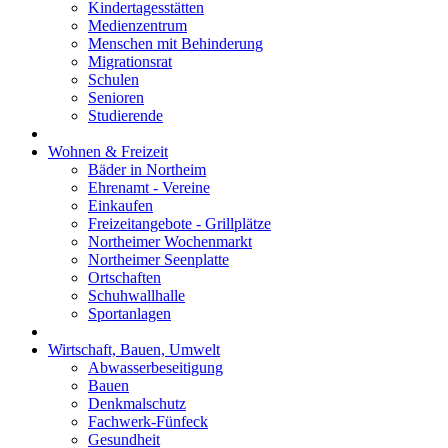
Kindertagesstätten
Medienzentrum
Menschen mit Behinderung
Migrationsrat
Schulen
Senioren
Studierende
Wohnen & Freizeit
Bäder in Northeim
Ehrenamt - Vereine
Einkaufen
Freizeitangebote - Grillplätze
Northeimer Wochenmarkt
Northeimer Seenplatte
Ortschaften
Schuhwallhalle
Sportanlagen
Wirtschaft, Bauen, Umwelt
Abwasserbeseitigung
Bauen
Denkmalschutz
Fachwerk-Fünfeck
Gesundheit