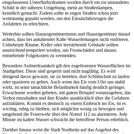
eingelassenen Unterflurhydranten werden durch ein rot umrandetes
Schild in der näheren Umgebung, meist an Straßenlampen,
kenntlich gemacht. Zudem sollte in engen Straßen schon jetzt
weiträumig geparkt werden, um den Einsatzfahrzeugen die
Anfahrten zu erleichtern.
Weiterhin sollten Hauseigentümerinnen und Hauseigentümer darauf
achten, dass bei anhaltender Kälte Wasserleitungen nicht einfrieren.
Unbeheizte Räume, Keller oder leerstehende Gebäude sollten
ausreichend temperiert werden, um Frostschäden und daraus
entstehende Folgekosten zu vermeiden.
Besondere Aufmerksamkeit gilt den zugefrorenen Wasserflächen im
Stadtgebiet. Diese sind gesperrt und nicht tragfähig. Es wird
dringend davor gewarnt, sie zu betreten, dort Schlittschuh zu laufen
oder spazieren zu gehen. Auch wenn das Eis vom Ufer aus stabil
wirkt, ist seine tatsächliche Belastbarkeit häufig deutlich geringer.
Erwachsene werden gebeten, mit gutem Beispiel voranzugehen, das
Verbot einzuhalten und ihre Kinder ausdrücklich über die Gefahren
aufzuklären. Kommt es dennoch zu einem Einbruch ins Eis, ist es
wichtig, ruhig zu bleiben, sich möglichst wenig zu bewegen und
umgehend die Feuerwehr über den Notruf 112 zu alarmieren. Jede
Minute im kalten Wasser schwächt die betroffene Person erheblich.
Darüber hinaus weist die Stadt Northeim auf das Angebot des