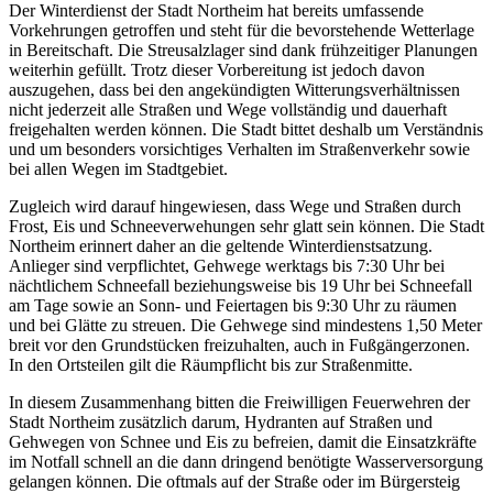
Der Winterdienst der Stadt Northeim hat bereits umfassende
Vorkehrungen getroffen und steht für die bevorstehende Wetterlage
in Bereitschaft. Die Streusalzlager sind dank frühzeitiger Planungen
weiterhin gefüllt. Trotz dieser Vorbereitung ist jedoch davon
auszugehen, dass bei den angekündigten Witterungsverhältnissen
nicht jederzeit alle Straßen und Wege vollständig und dauerhaft
freigehalten werden können. Die Stadt bittet deshalb um Verständnis
und um besonders vorsichtiges Verhalten im Straßenverkehr sowie
bei allen Wegen im Stadtgebiet.
Zugleich wird darauf hingewiesen, dass Wege und Straßen durch
Frost, Eis und Schneeverwehungen sehr glatt sein können. Die Stadt
Northeim erinnert daher an die geltende Winterdienstsatzung.
Anlieger sind verpflichtet, Gehwege werktags bis 7:30 Uhr bei
nächtlichem Schneefall beziehungsweise bis 19 Uhr bei Schneefall
am Tage sowie an Sonn- und Feiertagen bis 9:30 Uhr zu räumen
und bei Glätte zu streuen. Die Gehwege sind mindestens 1,50 Meter
breit vor den Grundstücken freizuhalten, auch in Fußgängerzonen.
In den Ortsteilen gilt die Räumpflicht bis zur Straßenmitte.
In diesem Zusammenhang bitten die Freiwilligen Feuerwehren der
Stadt Northeim zusätzlich darum, Hydranten auf Straßen und
Gehwegen von Schnee und Eis zu befreien, damit die Einsatzkräfte
im Notfall schnell an die dann dringend benötigte Wasserversorgung
gelangen können. Die oftmals auf der Straße oder im Bürgersteig