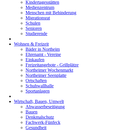
Kindertagesstätten
Medienzentrum
Menschen mit Behinderung
Migrationsrat
Schulen
Senioren
Studierende
Wohnen & Freizeit
Bäder in Northeim
Ehrenamt - Vereine
Einkaufen
Freizeitangebote - Grillplätze
Northeimer Wochenmarkt
Northeimer Seenplatte
Ortschaften
Schuhwallhalle
Sportanlagen
Wirtschaft, Bauen, Umwelt
Abwasserbeseitigung
Bauen
Denkmalschutz
Fachwerk-Fünfeck
Gesundheit