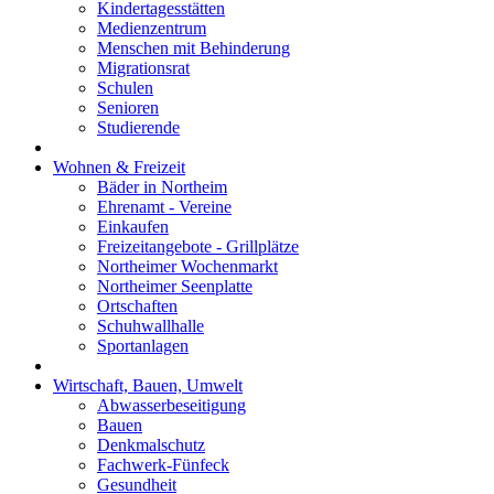
Kindertagesstätten
Medienzentrum
Menschen mit Behinderung
Migrationsrat
Schulen
Senioren
Studierende
Wohnen & Freizeit
Bäder in Northeim
Ehrenamt - Vereine
Einkaufen
Freizeitangebote - Grillplätze
Northeimer Wochenmarkt
Northeimer Seenplatte
Ortschaften
Schuhwallhalle
Sportanlagen
Wirtschaft, Bauen, Umwelt
Abwasserbeseitigung
Bauen
Denkmalschutz
Fachwerk-Fünfeck
Gesundheit