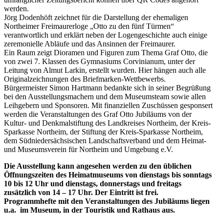
werden.
Jörg Dodenhöft zeichnet für die Darstellung der ehemaligen
Northeimer Freimaurerloge „Otto zu den fünf Türmen“
verantwortlich und erklärt neben der Logengeschichte auch einige
zeremonielle Abläufe und das Ansinnen der Freimaurer.
Ein Raum zeigt Dioramen und Figuren zum Thema Graf Otto, die
von zwei 7. Klassen des Gymnasiums Corvinianum, unter der
Leitung von Almut Larkin, erstellt wurden. Hier hängen auch alle
Originalzeichnungen des Briefmarken-Wettbewerbs.
Bürgermeister Simon Hartmann bedankte sich in seiner Begrüßung
bei den Ausstellungsmachern und dem Museumsteam sowie allen
Leihgebern und Sponsoren. Mit finanziellen Zuschüssen gesponsert
werden die Veranstaltungen des Graf Otto Jubiläums von der
Kultur- und Denkmalstiftung des Landkreises Northeim, der Kreis-
Sparkasse Northeim, der Stiftung der Kreis-Sparkasse Northeim,
dem Südniedersächsischen Landschaftsverband und dem Heimat-
und Museumsverein für Northeim und Umgebung e.V.
Die Ausstellung kann angesehen werden zu den üblichen
Öffnungszeiten des Heimatmuseums von dienstags bis sonntags
10 bis 12 Uhr und dienstags, donnerstags und freitags
zusätzlich von 14 – 17 Uhr. Der Eintritt ist frei.
Programmhefte mit den Veranstaltungen des Jubiläums liegen
u.a. im Museum, in der Touristik und Rathaus aus.