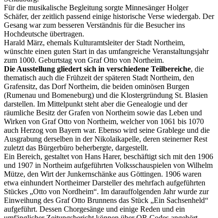
Für die musikalische Begleitung sorgte Minnesänger Holger
Schäfer, der zeitlich passend einige historische Verse wiedergab. Der
Gesang war zum besseren Verständnis für die Besucher ins
Hochdeutsche übertragen.
Harald März, ehemals Kulturamtsleiter der Stadt Northeim,
wünschte einen guten Start in das umfangreiche Veranstaltungsjahr
zum 1000. Geburtstag von Graf Otto von Northeim.
Die Ausstellung gliedert sich in verschiedene Teilbereiche
, die
thematisch auch die Frühzeit der späteren Stadt Northeim, den
Grafensitz, das Dorf Northeim, die beiden ominösen Burgen
(Rumenau und Bomeneburg) und die Klostergründung St. Blasien
darstellen. Im Mittelpunkt steht aber die Genealogie und der
räumliche Besitz der Grafen von Northeim sowie das Leben und
Wirken von Graf Otto von Northeim, welcher von 1061 bis 1070
auch Herzog von Bayern war. Ebenso wird seine Grablege und die
Ausgrabung derselben in der Nikolaikapelle, deren steinerner Rest
zuletzt das Bürgerbüro beherbergte, dargestellt.
Ein Bereich, gestaltet von Hans Harer, beschäftigt sich mit den 1906
und 1907 in Northeim aufgeführten Volksschauspielen von Wilhelm
Mütze, den Wirt der Junkernschänke aus Göttingen. 1906 waren
etwa einhundert Northeimer Darsteller des mehrfach aufgeführten
Stückes „Otto von Nordheim“. Im darauffolgenden Jahr wurde zur
Einweihung des Graf Otto Brunnens das Stück „Ein Sachsenheld“
aufgeführt. Dessen Chorgesänge und einige Reden und ein
umfänglicher Zeitungsbericht können über QR Codes angehört