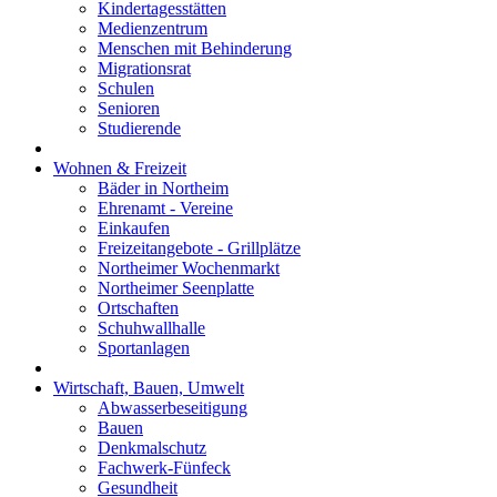
Kindertagesstätten
Medienzentrum
Menschen mit Behinderung
Migrationsrat
Schulen
Senioren
Studierende
Wohnen & Freizeit
Bäder in Northeim
Ehrenamt - Vereine
Einkaufen
Freizeitangebote - Grillplätze
Northeimer Wochenmarkt
Northeimer Seenplatte
Ortschaften
Schuhwallhalle
Sportanlagen
Wirtschaft, Bauen, Umwelt
Abwasserbeseitigung
Bauen
Denkmalschutz
Fachwerk-Fünfeck
Gesundheit