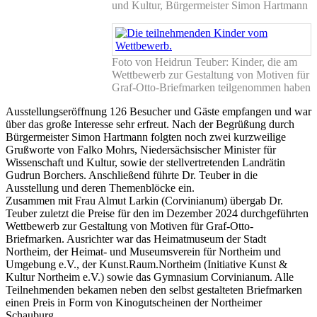
und Kultur, Bürgermeister Simon Hartmann
Foto von Heidrun Teuber: Kinder, die am
Wettbewerb zur Gestaltung von Motiven für
Graf-Otto-Briefmarken teilgenommen haben
Ausstellungseröffnung 126 Besucher und Gäste empfangen und war
über das große Interesse sehr erfreut. Nach der Begrüßung durch
Bürgermeister Simon Hartmann folgten noch zwei kurzweilige
Grußworte von Falko Mohrs, Niedersächsischer Minister für
Wissenschaft und Kultur, sowie der stellvertretenden Landrätin
Gudrun Borchers. Anschließend führte Dr. Teuber in die
Ausstellung und deren Themenblöcke ein.
Zusammen mit Frau Almut Larkin (Corvinianum) übergab Dr.
Teuber zuletzt die Preise für den im Dezember 2024 durchgeführten
Wettbewerb zur Gestaltung von Motiven für Graf-Otto-
Briefmarken. Ausrichter war das Heimatmuseum der Stadt
Northeim, der Heimat- und Museumsverein für Northeim und
Umgebung e.V., der Kunst.Raum.Northeim (Initiative Kunst &
Kultur Northeim e.V.) sowie das Gymnasium Corvinianum. Alle
Teilnehmenden bekamen neben den selbst gestalteten Briefmarken
einen Preis in Form von Kinogutscheinen der Northeimer
Schauburg.