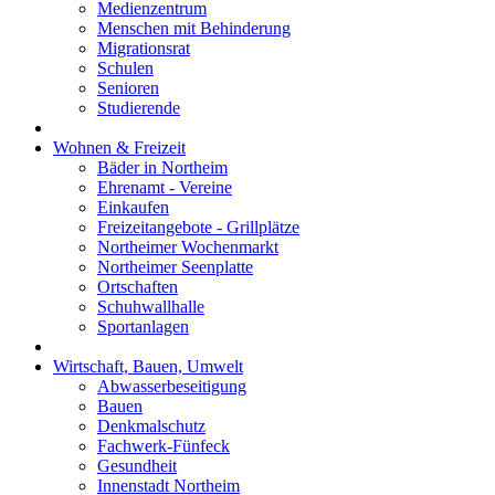
Medienzentrum
Menschen mit Behinderung
Migrationsrat
Schulen
Senioren
Studierende
Wohnen & Freizeit
Bäder in Northeim
Ehrenamt - Vereine
Einkaufen
Freizeitangebote - Grillplätze
Northeimer Wochenmarkt
Northeimer Seenplatte
Ortschaften
Schuhwallhalle
Sportanlagen
Wirtschaft, Bauen, Umwelt
Abwasserbeseitigung
Bauen
Denkmalschutz
Fachwerk-Fünfeck
Gesundheit
Innenstadt Northeim