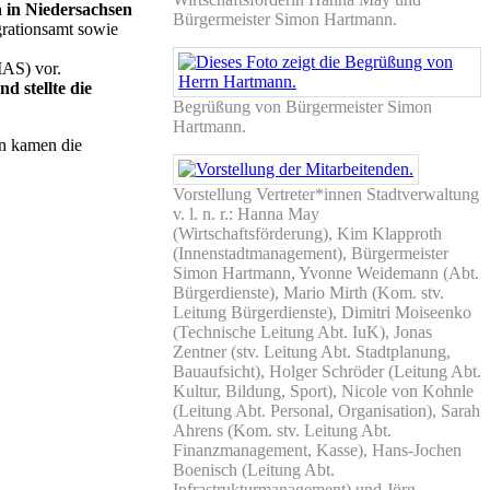
 in Niedersachsen
Bürgermeister Simon Hartmann.
grationsamt sowie
AS) vor.
d stellte die
Begrüßung von Bürgermeister Simon
Hartmann.
en kamen die
Vorstellung Vertreter*innen Stadtverwaltung
v. l. n. r.: Hanna May
(Wirtschaftsförderung), Kim Klapproth
(Innenstadtmanagement), Bürgermeister
Simon Hartmann, Yvonne Weidemann (Abt.
Bürgerdienste), Mario Mirth (Kom. stv.
Leitung Bürgerdienste), Dimitri Moiseenko
(Technische Leitung Abt. IuK), Jonas
Zentner (stv. Leitung Abt. Stadtplanung,
Bauaufsicht), Holger Schröder (Leitung Abt.
Kultur, Bildung, Sport), Nicole von Kohnle
(Leitung Abt. Personal, Organisation), Sarah
Ahrens (Kom. stv. Leitung Abt.
Finanzmanagement, Kasse), Hans-Jochen
Boenisch (Leitung Abt.
Infrastrukturmanagement) und Jörg