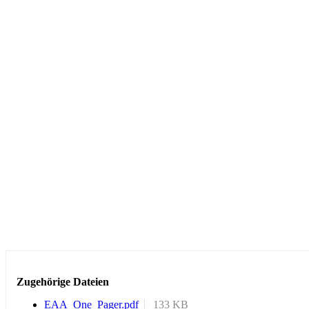
Zugehörige Dateien
EAA_One_Pager.pdf
133 KB