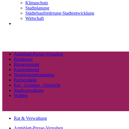
Klimaschutz
Stadtplanung
Städtebauförderung-Stadtentwicklung
Wirtschaft
Amtsblatt-Presse-Vergaben
Bündnisse
Bürgermeister
Karriereportal
Neubürgerinformation
Partnerstädte
Rat - Gremien - Ortsrecht
Stadtverwaltung
Wahlen
Rat & Verwaltung
Amtsblatt-Presse-Vergaben