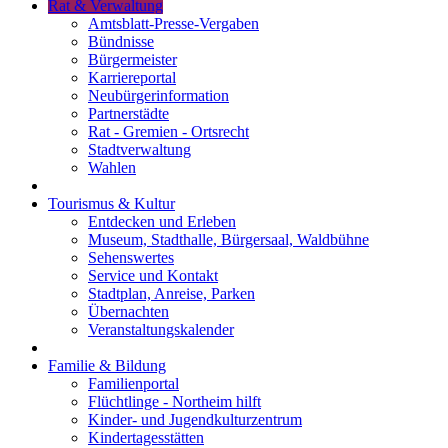
Rat & Verwaltung
Amtsblatt-Presse-Vergaben
Bündnisse
Bürgermeister
Karriereportal
Neubürgerinformation
Partnerstädte
Rat - Gremien - Ortsrecht
Stadtverwaltung
Wahlen
Tourismus & Kultur
Entdecken und Erleben
Museum, Stadthalle, Bürgersaal, Waldbühne
Sehenswertes
Service und Kontakt
Stadtplan, Anreise, Parken
Übernachten
Veranstaltungskalender
Familie & Bildung
Familienportal
Flüchtlinge - Northeim hilft
Kinder- und Jugendkulturzentrum
Kindertagesstätten