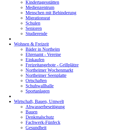
Kindertagesstätten
Medienzentrum
Menschen mit Behinderung
Migrationsrat
Schulen
Senioren
Studierende
Wohnen & Freizeit
Bäder in Northeim
Ehrenamt - Vereine
Einkaufen
Freizeitangebote - Grillplätze
Northeimer Wochenmarkt
Northeimer Seenplatte
Ortschaften
Schuhwallhalle
Sportanlagen
Wirtschaft, Bauen, Umwelt
Abwasserbeseitigung
Bauen
Denkmalschutz
Fachwerk-Fünfeck
Gesundheit