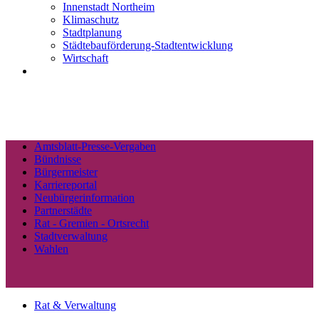
Innenstadt Northeim
Klimaschutz
Stadtplanung
Städtebauförderung-Stadtentwicklung
Wirtschaft
Amtsblatt-Presse-Vergaben
Bündnisse
Bürgermeister
Karriereportal
Neubürgerinformation
Partnerstädte
Rat - Gremien - Ortsrecht
Stadtverwaltung
Wahlen
Rat & Verwaltung