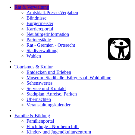
Rat & Verwaltung
Amtsblatt-Presse-Vergaben
Bündnisse
Bürgermeister
Karriereportal
Neubürgerinformation
Partnerstädte
Rat - Gremien - Ortsrecht
Stadtverwaltung
Wahlen
Tourismus & Kultur
Entdecken und Erleben
Museum, Stadthalle, Bürgersaal, Waldbühne
Sehenswertes
Service und Kontakt
Stadtplan, Anreise, Parken
Übernachten
Veranstaltungskalender
Familie & Bildung
Familienportal
Flüchtlinge - Northeim hilft
Kinder- und Jugendkulturzentrum