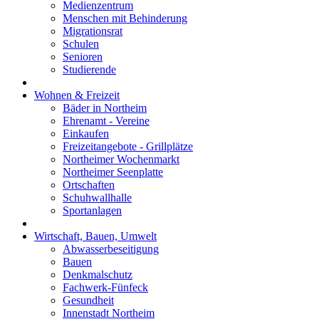
Medienzentrum
Menschen mit Behinderung
Migrationsrat
Schulen
Senioren
Studierende
Wohnen & Freizeit
Bäder in Northeim
Ehrenamt - Vereine
Einkaufen
Freizeitangebote - Grillplätze
Northeimer Wochenmarkt
Northeimer Seenplatte
Ortschaften
Schuhwallhalle
Sportanlagen
Wirtschaft, Bauen, Umwelt
Abwasserbeseitigung
Bauen
Denkmalschutz
Fachwerk-Fünfeck
Gesundheit
Innenstadt Northeim