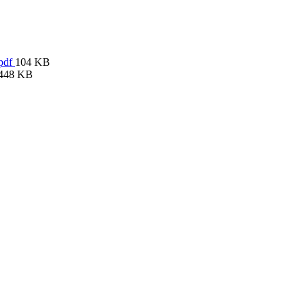
.pdf
104 KB
448 KB