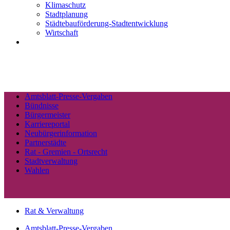
Klimaschutz
Stadtplanung
Städtebauförderung-Stadtentwicklung
Wirtschaft
Amtsblatt-Presse-Vergaben
Bündnisse
Bürgermeister
Karriereportal
Neubürgerinformation
Partnerstädte
Rat - Gremien - Ortsrecht
Stadtverwaltung
Wahlen
Rat & Verwaltung
Amtsblatt-Presse-Vergaben