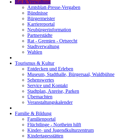
Rat & Verwaltung
Amtsblatt-Presse-Vergaben
Bündnisse
Bürgermeister
Karriereportal
Neubürgerinformation
Partnerstädte
Rat - Gremien - Ortsrecht
Stadtverwaltung
Wahlen
Tourismus & Kultur
Entdecken und Erleben
Museum, Stadthalle, Bürgersaal, Waldbühne
Sehenswertes
Service und Kontakt
Stadtplan, Anreise, Parken
Übernachten
Veranstaltungskalender
Familie & Bildung
Familienportal
Flüchtlinge - Northeim hilft
Kinder- und Jugendkulturzentrum
Kindertagesstätten