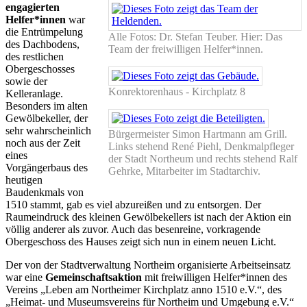
engagierten
Helfer*innen
war
die Entrümpelung
Alle Fotos: Dr. Stefan Teuber. Hier: Das
des Dachbodens,
Team der freiwilligen Helfer*innen.
des restlichen
Obergeschosses
sowie der
Konrektorenhaus - Kirchplatz 8
Kelleranlage.
Besonders im alten
Gewölbekeller, der
sehr wahrscheinlich
Bürgermeister Simon Hartmann am Grill.
noch aus der Zeit
Links stehend René Piehl, Denkmalpfleger
eines
der Stadt Northeum und rechts stehend Ralf
Vorgängerbaus des
Gehrke, Mitarbeiter im Stadtarchiv.
heutigen
Baudenkmals von
1510 stammt, gab es viel abzureißen und zu entsorgen. Der
Raumeindruck des kleinen Gewölbekellers ist nach der Aktion ein
völlig anderer als zuvor. Auch das besenreine, vorkragende
Obergeschoss des Hauses zeigt sich nun in einem neuen Licht.
Der von der Stadtverwaltung Northeim organisierte Arbeitseinsatz
war eine
Gemeinschaftsaktion
mit freiwilligen Helfer*innen des
Vereins „Leben am Northeimer Kirchplatz anno 1510 e.V.“, des
„Heimat- und Museumsvereins für Northeim und Umgebung e.V.“