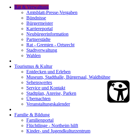
Rat & Verwaltung
Amtsblatt-Presse-Vergaben
Bündnisse
Bürgermeister
Karriereportal
Neubürgerinformation
Partnerstädte
Rat - Gremien - Ortsrecht
Stadtverwaltung
Wahlen
Tourismus & Kultur
Entdecken und Erleben
Museum, Stadthalle, Bürgersaal, Waldbühne
Sehenswertes
Service und Kontakt
Stadtplan, Anreise, Parken
Übernachten
Veranstaltungskalender
Familie & Bildung
Familienportal
Flüchtlinge - Northeim hilft
Kinder- und Jugendkulturzentrum