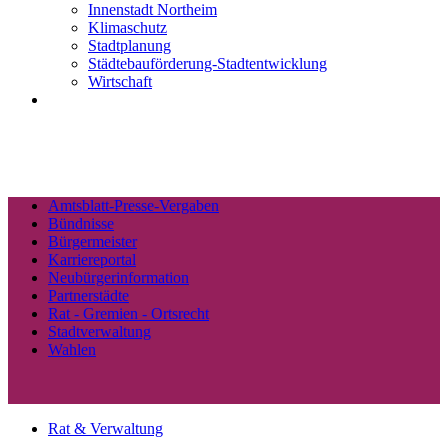
Innenstadt Northeim
Klimaschutz
Stadtplanung
Städtebauförderung-Stadtentwicklung
Wirtschaft
Amtsblatt-Presse-Vergaben
Bündnisse
Bürgermeister
Karriereportal
Neubürgerinformation
Partnerstädte
Rat - Gremien - Ortsrecht
Stadtverwaltung
Wahlen
Rat & Verwaltung