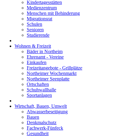
Kindertagesstätten
Medienzentrum
Menschen mit Behinderung
Migrationsrat
Schulen
Senioren
Studierende
Wohnen & Freizeit
Bäder in Northeim
Ehrenamt - Vereine
Einkaufen
Freizeitangebote - Grillplätze
Northeimer Wochenmarkt
Northeimer Seenplatte
Ortschaften
Schuhwallhalle
Sportanlagen
Wirtschaft, Bauen, Umwelt
Abwasserbeseitigung
Bauen
Denkmalschutz
Fachwerk-Fünfeck
Gesundheit