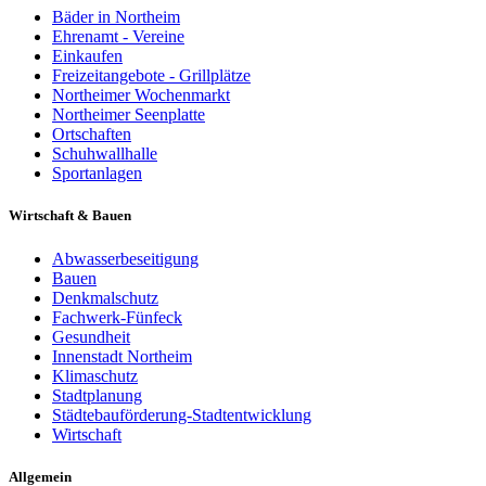
Bäder in Northeim
Ehrenamt - Vereine
Einkaufen
Freizeitangebote - Grillplätze
Northeimer Wochenmarkt
Northeimer Seenplatte
Ortschaften
Schuhwallhalle
Sportanlagen
Wirtschaft & Bauen
Abwasserbeseitigung
Bauen
Denkmalschutz
Fachwerk-Fünfeck
Gesundheit
Innenstadt Northeim
Klimaschutz
Stadtplanung
Städtebauförderung-Stadtentwicklung
Wirtschaft
Allgemein