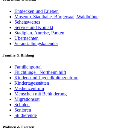
Entdecken und Erleben
Museum, Stadthalle, Bürgersaal, Waldbühne
Sehenswertes
Service und Kontakt
Stadtplan, Anreise, Parken
Übernachten
Veranstaltungskalender
Familie & Bildung
Familienportal
Flüchtlinge - Northeim hilft
Kinder- und Jugendkulturzentrum
Kindertagesstätten
Medienzentrum
Menschen mit Behinderung
Migrationsrat
Schulen
Senioren
Studierende
Wohnen & Freizeit