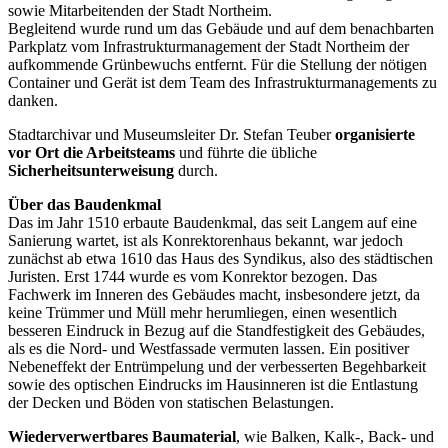
sowie Mitarbeitenden der Stadt Northeim.
Begleitend wurde rund um das Gebäude und auf dem benachbarten
Parkplatz vom Infrastrukturmanagement der Stadt Northeim der
aufkommende Grünbewuchs entfernt. Für die Stellung der nötigen
Container und Gerät ist dem Team des Infrastrukturmanagements zu
danken.
Stadtarchivar und Museumsleiter Dr. Stefan Teuber
organisierte
vor Ort die Arbeitsteams
und führte die übliche
Sicherheitsunterweisung
durch.
Über das Baudenkmal
Das im Jahr 1510 erbaute Baudenkmal, das seit Langem auf eine
Sanierung wartet, ist als Konrektorenhaus bekannt, war jedoch
zunächst ab etwa 1610 das Haus des Syndikus, also des städtischen
Juristen. Erst 1744 wurde es vom Konrektor bezogen. Das
Fachwerk im Inneren des Gebäudes macht, insbesondere jetzt, da
keine Trümmer und Müll mehr herumliegen, einen wesentlich
besseren Eindruck in Bezug auf die Standfestigkeit des Gebäudes,
als es die Nord- und Westfassade vermuten lassen. Ein positiver
Nebeneffekt der Entrümpelung und der verbesserten Begehbarkeit
sowie des optischen Eindrucks im Hausinneren ist die Entlastung
der Decken und Böden von statischen Belastungen.
Wiederverwertbares Baumaterial
, wie Balken, Kalk-, Back- und