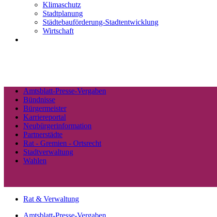
Klimaschutz
Stadtplanung
Städtebauförderung-Stadtentwicklung
Wirtschaft
Amtsblatt-Presse-Vergaben
Bündnisse
Bürgermeister
Karriereportal
Neubürgerinformation
Partnerstädte
Rat - Gremien - Ortsrecht
Stadtverwaltung
Wahlen
Rat & Verwaltung
Amtsblatt-Presse-Vergaben