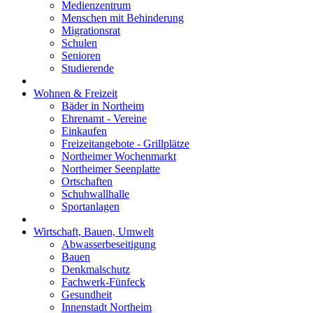
Medienzentrum
Menschen mit Behinderung
Migrationsrat
Schulen
Senioren
Studierende
Wohnen & Freizeit
Bäder in Northeim
Ehrenamt - Vereine
Einkaufen
Freizeitangebote - Grillplätze
Northeimer Wochenmarkt
Northeimer Seenplatte
Ortschaften
Schuhwallhalle
Sportanlagen
Wirtschaft, Bauen, Umwelt
Abwasserbeseitigung
Bauen
Denkmalschutz
Fachwerk-Fünfeck
Gesundheit
Innenstadt Northeim