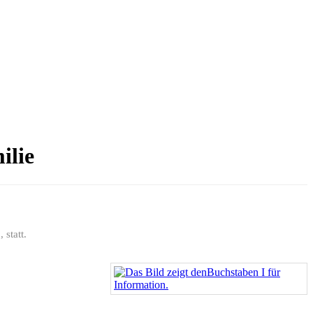
ilie
statt.