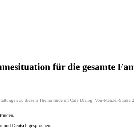
esituation für die gesamte Fam
taltungen zu diesem Thema finde im Café Dialog, Von-Menzel-Straße 2, 
tfinden.
ri und Deutsch gesprochen.