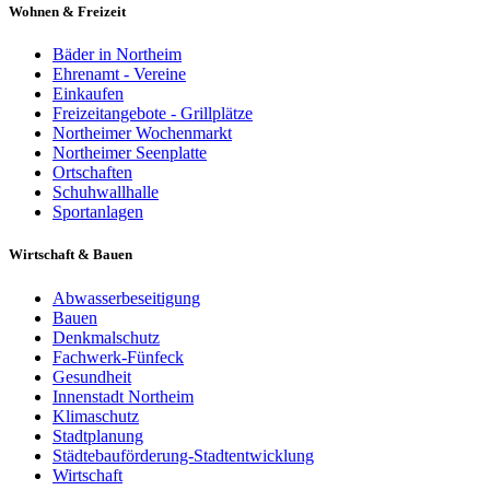
Wohnen & Freizeit
Bäder in Northeim
Ehrenamt - Vereine
Einkaufen
Freizeitangebote - Grillplätze
Northeimer Wochenmarkt
Northeimer Seenplatte
Ortschaften
Schuhwallhalle
Sportanlagen
Wirtschaft & Bauen
Abwasserbeseitigung
Bauen
Denkmalschutz
Fachwerk-Fünfeck
Gesundheit
Innenstadt Northeim
Klimaschutz
Stadtplanung
Städtebauförderung-Stadtentwicklung
Wirtschaft