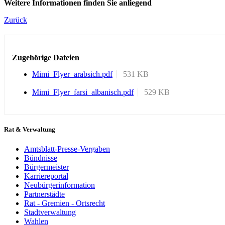
Weitere Informationen finden Sie anliegend
Zurück
Zugehörige Dateien
Mimi_Flyer_arabsich.pdf
531 KB
Mimi_Flyer_farsi_albanisch.pdf
529 KB
Rat & Verwaltung
Amtsblatt-Presse-Vergaben
Bündnisse
Bürgermeister
Karriereportal
Neubürgerinformation
Partnerstädte
Rat - Gremien - Ortsrecht
Stadtverwaltung
Wahlen