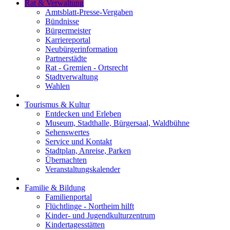
Rat & Verwaltung
Amtsblatt-Presse-Vergaben
Bündnisse
Bürgermeister
Karriereportal
Neubürgerinformation
Partnerstädte
Rat - Gremien - Ortsrecht
Stadtverwaltung
Wahlen
Tourismus & Kultur
Entdecken und Erleben
Museum, Stadthalle, Bürgersaal, Waldbühne
Sehenswertes
Service und Kontakt
Stadtplan, Anreise, Parken
Übernachten
Veranstaltungskalender
Familie & Bildung
Familienportal
Flüchtlinge - Northeim hilft
Kinder- und Jugendkulturzentrum
Kindertagesstätten